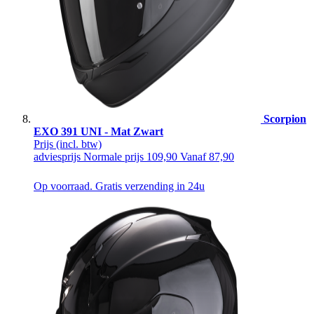
Scorpion
EXO 391 UNI - Mat Zwart
Prijs
(incl. btw)
adviesprijs
Normale prijs
109,90
Vanaf
87,90
Op voorraad. Gratis verzending in 24u