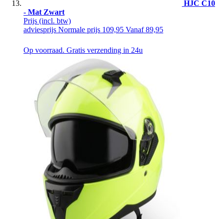
HJC C10
- Mat Zwart
Prijs
(incl. btw)
adviesprijs
Normale prijs
109,95
Vanaf
89,95
Op voorraad. Gratis verzending in 24u