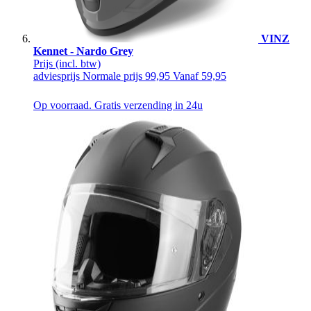
VINZ
Kennet - Nardo Grey
Prijs
(incl. btw)
adviesprijs
Normale prijs
99,95
Vanaf
59,95
Op voorraad. Gratis verzending in 24u