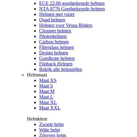
ECE 22.06 goedgekeurde helmen
NTA 8776 Goedgekeurde helmen
Helmen met vizier
Quad helmen
Helmen voor Vespa Rijders
Chopper helmen
Pilotenhelmen
Carbon helmen
Fiberglass helmen
Design helmen
Goedkope helmen
Flipback Helmen
Bekijk alle helmstijlen
Helmmaat
Maat XS
Maat S
Maat M
Maat L
Maat XL
Maat XXL
Helmkleur
Zwarte helm
Witte helm
Zilveren helm