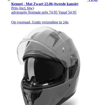
Kennet - Mat Zwart 22.06 (tweede kansje)
Prijs
(incl. btw)
adviesprijs
Normale prijs
74,95
Vanaf
54,95
Op voorraad. Gratis verzending in 24u