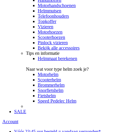
Handmoffen
Motorhandschoenen
Helmmutsen
Telefoonhouders
Topkoffer
Vizieren
Motorhoezen
Scooterhoezen
Pinlock vizieren
Bekijk alle accessoires
Tips en informatie
Helmmaat berekenen
Naar wat voor type helm zoek je?
Motorhelm
Scooterhelm
Brommerhelm
Snorfietshelm
Fietshelm
Speed Pedelec Helm
SALE
Account
Vóór 23:45 uur besteld = vandaag verzonden*