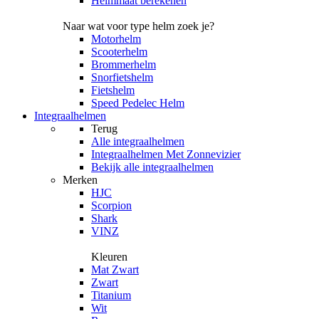
Helmmaat berekenen
Naar wat voor type helm zoek je?
Motorhelm
Scooterhelm
Brommerhelm
Snorfietshelm
Fietshelm
Speed Pedelec Helm
Integraalhelmen
Terug
Alle
integraalhelmen
Integraalhelmen Met Zonnevizier
Bekijk alle integraalhelmen
Merken
HJC
Scorpion
Shark
VINZ
Kleuren
Mat Zwart
Zwart
Titanium
Wit