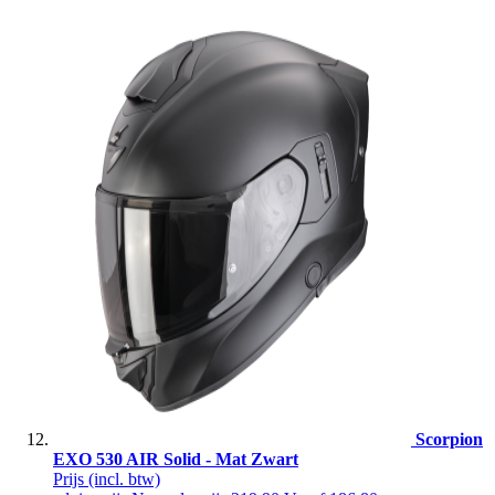
Scorpion
EXO 530 AIR Solid - Mat Zwart
Prijs
(incl. btw)