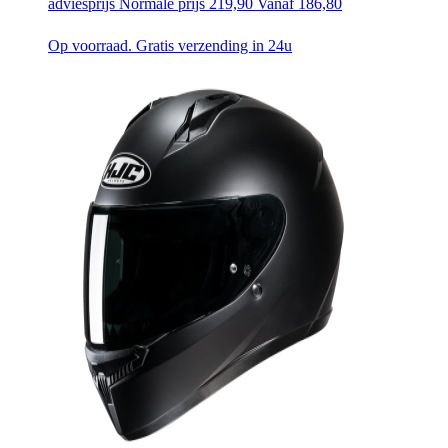
adviesprijs
Normale prijs
219,90
Vanaf
186,80
Op voorraad. Gratis verzending in 24u