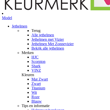
Model
Jethelmen
Terug
Alle
jethelmen
Jethelmen met Vizier
Jethelmen Met Zonnevizier
Bekijk alle jethelmen
Merken
HJC
Scorpion
Shark
VINZ
Kleuren
Mat Zwart
Zwart
Titanium
Wit
Roze
Blauw
Tips en informatie