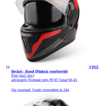
VINZ
Becket - Rood (Pinlock voorbereid)
Prijs
(incl. btw)
adviesprijs
Normale prijs
99,95
Vanaf
66,45
Op voorraad. Gratis verzending in 24u