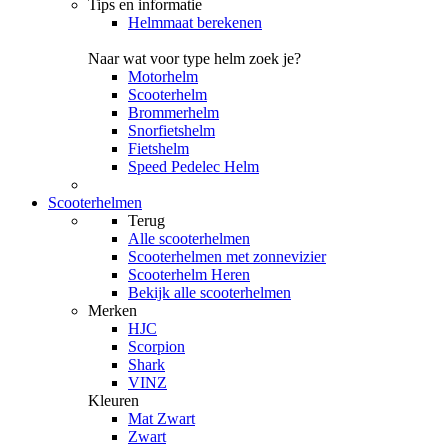
Tips en informatie
Helmmaat berekenen
Naar wat voor type helm zoek je?
Motorhelm
Scooterhelm
Brommerhelm
Snorfietshelm
Fietshelm
Speed Pedelec Helm
Scooterhelmen
Terug
Alle
scooterhelmen
Scooterhelmen met zonnevizier
Scooterhelm Heren
Bekijk alle scooterhelmen
Merken
HJC
Scorpion
Shark
VINZ
Kleuren
Mat Zwart
Zwart