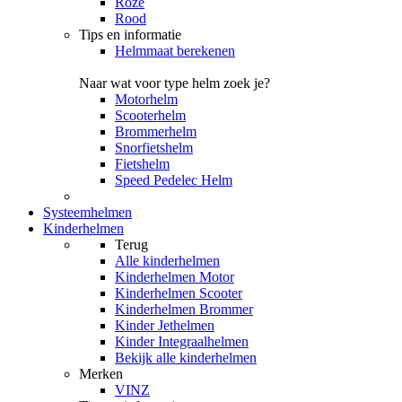
Roze
Rood
Tips en informatie
Helmmaat berekenen
Naar wat voor type helm zoek je?
Motorhelm
Scooterhelm
Brommerhelm
Snorfietshelm
Fietshelm
Speed Pedelec Helm
Systeemhelmen
Kinderhelmen
Terug
Alle
kinderhelmen
Kinderhelmen Motor
Kinderhelmen Scooter
Kinderhelmen Brommer
Kinder Jethelmen
Kinder Integraalhelmen
Bekijk alle kinderhelmen
Merken
VINZ