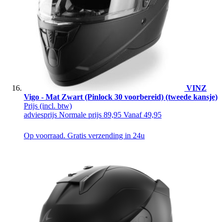
VINZ
Vigo - Mat Zwart (Pinlock 30 voorbereid) (tweede kansje)
Prijs
(incl. btw)
adviesprijs
Normale prijs
89,95
Vanaf
49,95
Op voorraad. Gratis verzending in 24u