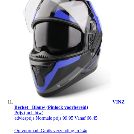
VINZ
Becket - Blauw (Pinlock voorbereid)
Prijs
(incl. btw)
adviesprijs
Normale prijs
99,95
Vanaf
66,45
Op voorraad. Gratis verzending in 24u