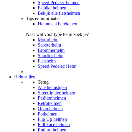
Speed Pedelec helmen
Fatbike helmen
Bekijk alle fietshelmen
Tips en informatie
Helmmaat berekenen
Naar wat voor type helm zoek je?
Motorhelm
Scooterhelm
Brommerhelm
Snorfietshelm
Fietshelm
Speed Pedelec Helm
Helmstijlen
Terug
Alle
helmstijlen
Streetfighter helmen
Fashionhelmen
Retrohelmen
Open helmen
Pothelmen
Flip Up helmen
Full Face helmen
Enduro helmen