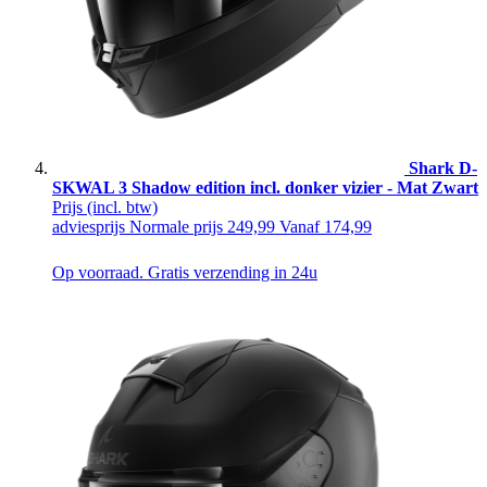
Shark D-
SKWAL 3 Shadow edition incl. donker vizier - Mat Zwart
Prijs
(incl. btw)
adviesprijs
Normale prijs
249,99
Vanaf
174,99
Op voorraad. Gratis verzending in 24u