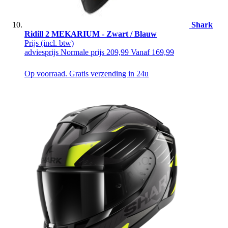
Shark
Ridill 2 MEKARIUM - Zwart / Blauw
Prijs
(incl. btw)
adviesprijs
Normale prijs
209,99
Vanaf
169,99
Op voorraad. Gratis verzending in 24u