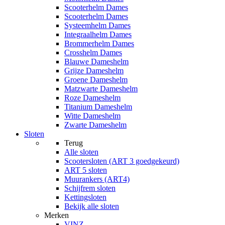
Scooterhelm Dames
Scooterhelm Dames
Systeemhelm Dames
Integraalhelm Dames
Brommerhelm Dames
Crosshelm Dames
Blauwe Dameshelm
Grijze Dameshelm
Groene Dameshelm
Matzwarte Dameshelm
Roze Dameshelm
Titanium Dameshelm
Witte Dameshelm
Zwarte Dameshelm
Sloten
Terug
Alle
sloten
Scootersloten (ART 3 goedgekeurd)
ART 5 sloten
Muurankers (ART4)
Schijfrem sloten
Kettingsloten
Bekijk alle sloten
Merken
VINZ