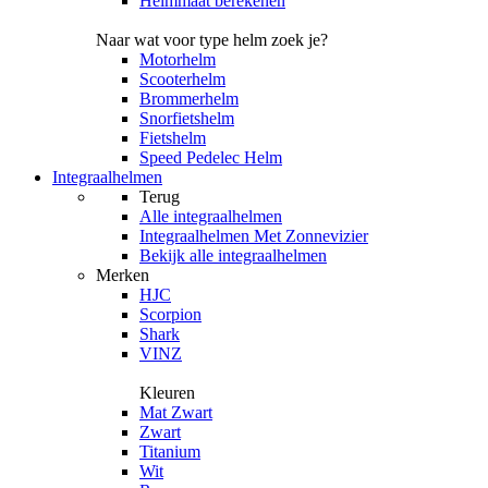
Helmmaat berekenen
Naar wat voor type helm zoek je?
Motorhelm
Scooterhelm
Brommerhelm
Snorfietshelm
Fietshelm
Speed Pedelec Helm
Integraalhelmen
Terug
Alle
integraalhelmen
Integraalhelmen Met Zonnevizier
Bekijk alle integraalhelmen
Merken
HJC
Scorpion
Shark
VINZ
Kleuren
Mat Zwart
Zwart
Titanium
Wit