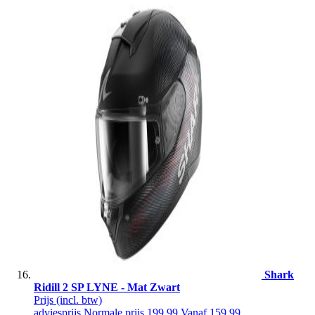
Shark
Ridill 2 SP LYNE - Mat Zwart
Prijs
(incl. btw)
adviesprijs
Normale prijs
199,99
Vanaf
159,99