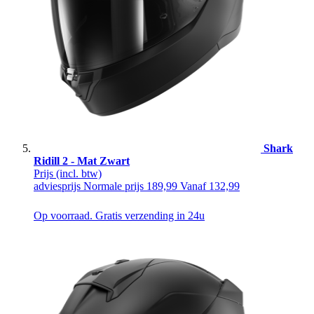
Shark
Ridill 2 - Mat Zwart
Prijs
(incl. btw)
adviesprijs
Normale prijs
189,99
Vanaf
132,99
Op voorraad. Gratis verzending in 24u