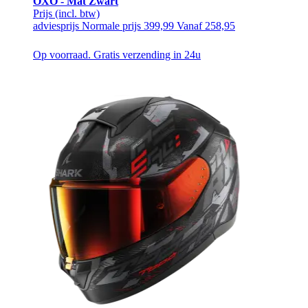
OXO - Mat Zwart
Prijs
(incl. btw)
adviesprijs
Normale prijs
399,99
Vanaf
258,95
Op voorraad. Gratis verzending in 24u