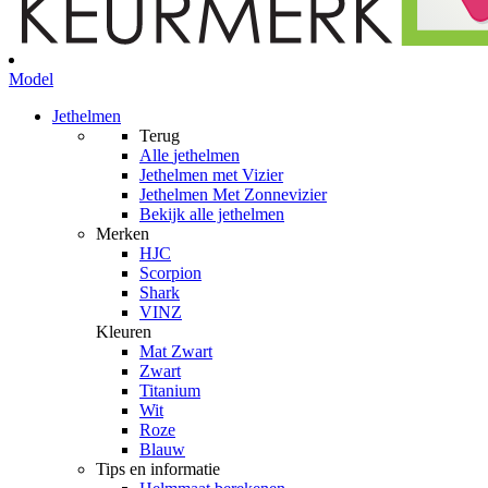
Model
Jethelmen
Terug
Alle
jethelmen
Jethelmen met Vizier
Jethelmen Met Zonnevizier
Bekijk alle jethelmen
Merken
HJC
Scorpion
Shark
VINZ
Kleuren
Mat Zwart
Zwart
Titanium
Wit
Roze
Blauw
Tips en informatie