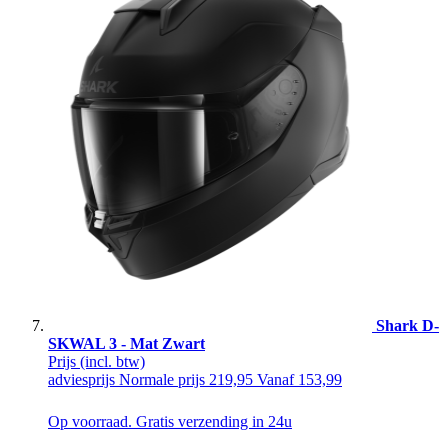
Shark D-
SKWAL 3 - Mat Zwart
Prijs
(incl. btw)
adviesprijs
Normale prijs
219,95
Vanaf
153,99
Op voorraad. Gratis verzending in 24u