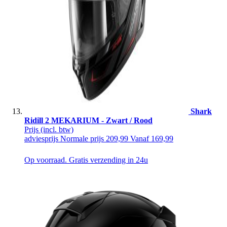
Shark
Ridill 2 MEKARIUM - Zwart / Rood
Prijs
(incl. btw)
adviesprijs
Normale prijs
209,99
Vanaf
169,99
Op voorraad. Gratis verzending in 24u