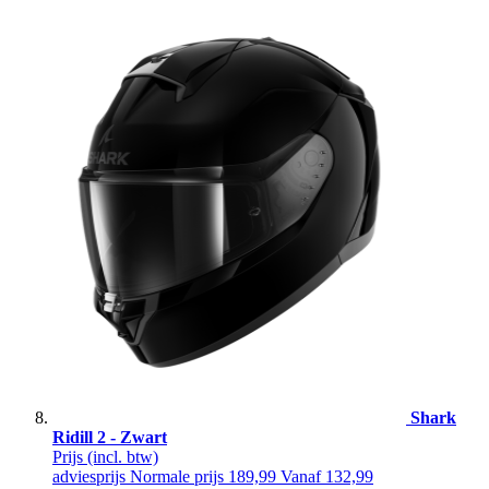
Shark
Ridill 2 - Zwart
Prijs
(incl. btw)
adviesprijs
Normale prijs
189,99
Vanaf
132,99