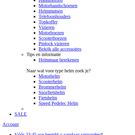
Handmoffen
Motorhandschoenen
Helmmutsen
Telefoonhouders
Topkoffer
Vizieren
Motorhoezen
Scooterhoezen
Pinlock vizieren
Bekijk alle accessoires
Tips en informatie
Helmmaat berekenen
Naar wat voor type helm zoek je?
Motorhelm
Scooterhelm
Brommerhelm
Snorfietshelm
Fietshelm
Speed Pedelec Helm
SALE
Account
Vóór 23:45 uur besteld = vandaag verzonden*