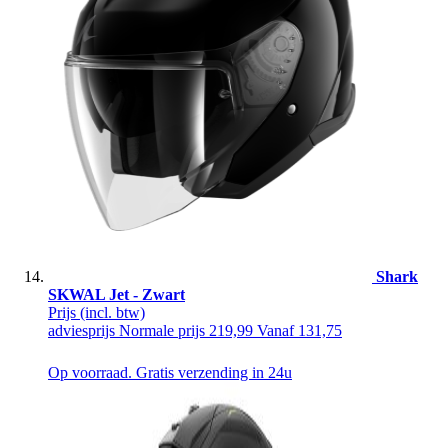
Shark
SKWAL Jet - Zwart
Prijs
(incl. btw)
adviesprijs
Normale prijs
219,99
Vanaf
131,75
Op voorraad. Gratis verzending in 24u