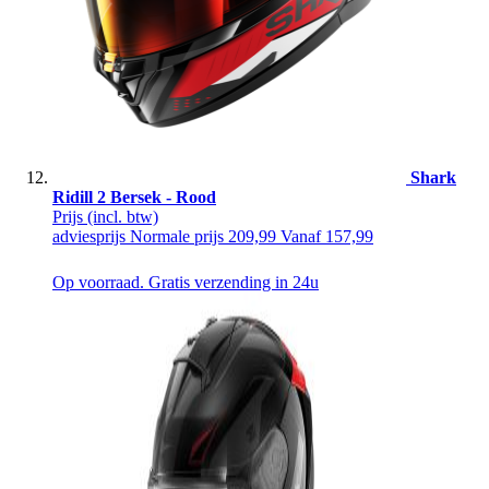
Shark
Ridill 2 Bersek - Rood
Prijs
(incl. btw)
adviesprijs
Normale prijs
209,99
Vanaf
157,99
Op voorraad. Gratis verzending in 24u