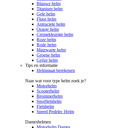
Blauwe helm
Titanium helm
Gele helm
Fluor helm
Antraciete helm
Oranje helm
Cremekleurige helm
Roze helm
Rode helm
Matzwarte helm
Groene helm
Grijze helm
Tips en informatie
Helmmaat berekenen
Naar wat voor type helm zoek je?
Motorhelm
Scooterhelm
Brommerhelm
Snorfietshelm
Fietshelm
Speed Pedelec Helm
Dameshelmen
Motorhelm Dames