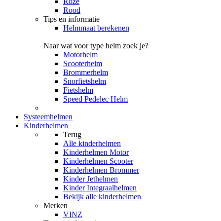
Roze
Rood
Tips en informatie
Helmmaat berekenen
Naar wat voor type helm zoek je?
Motorhelm
Scooterhelm
Brommerhelm
Snorfietshelm
Fietshelm
Speed Pedelec Helm
Systeemhelmen
Kinderhelmen
Terug
Alle
kinderhelmen
Kinderhelmen Motor
Kinderhelmen Scooter
Kinderhelmen Brommer
Kinder Jethelmen
Kinder Integraalhelmen
Bekijk alle kinderhelmen
Merken
VINZ