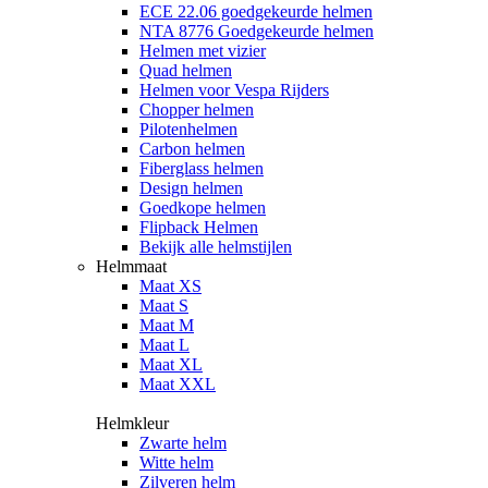
ECE 22.06 goedgekeurde helmen
NTA 8776 Goedgekeurde helmen
Helmen met vizier
Quad helmen
Helmen voor Vespa Rijders
Chopper helmen
Pilotenhelmen
Carbon helmen
Fiberglass helmen
Design helmen
Goedkope helmen
Flipback Helmen
Bekijk alle helmstijlen
Helmmaat
Maat XS
Maat S
Maat M
Maat L
Maat XL
Maat XXL
Helmkleur
Zwarte helm
Witte helm
Zilveren helm