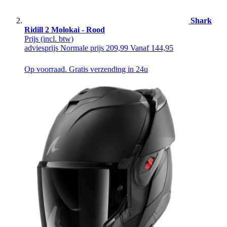
Shark
Ridill 2 Molokai - Rood
Prijs
(incl. btw)
adviesprijs
Normale prijs
209,99
Vanaf
144,95
Op voorraad. Gratis verzending in 24u