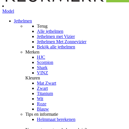
Model
Jethelmen
Terug
Alle
jethelmen
Jethelmen met Vizier
Jethelmen Met Zonnevizier
Bekijk alle jethelmen
Merken
HJC
Scorpion
Shark
VINZ
Kleuren
Mat Zwart
Zwart
Titanium
Wit
Roze
Blauw
Tips en informatie
Helmmaat berekenen