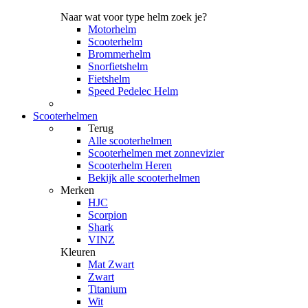
Naar wat voor type helm zoek je?
Motorhelm
Scooterhelm
Brommerhelm
Snorfietshelm
Fietshelm
Speed Pedelec Helm
Scooterhelmen
Terug
Alle
scooterhelmen
Scooterhelmen met zonnevizier
Scooterhelm Heren
Bekijk alle scooterhelmen
Merken
HJC
Scorpion
Shark
VINZ
Kleuren
Mat Zwart
Zwart
Titanium
Wit