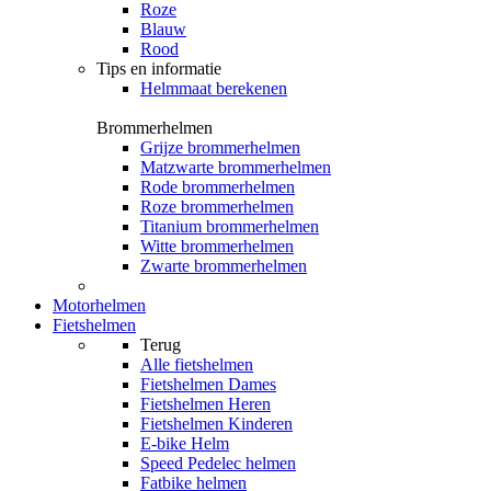
Roze
Blauw
Rood
Tips en informatie
Helmmaat berekenen
Brommerhelmen
Grijze brommerhelmen
Matzwarte brommerhelmen
Rode brommerhelmen
Roze brommerhelmen
Titanium brommerhelmen
Witte brommerhelmen
Zwarte brommerhelmen
Motorhelmen
Fietshelmen
Terug
Alle
fietshelmen
Fietshelmen Dames
Fietshelmen Heren
Fietshelmen Kinderen
E-bike Helm
Speed Pedelec helmen
Fatbike helmen