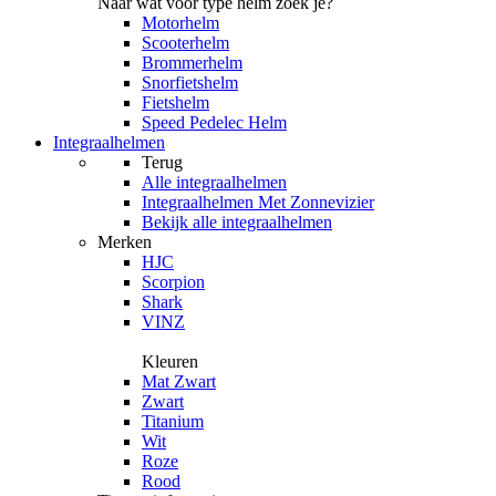
Naar wat voor type helm zoek je?
Motorhelm
Scooterhelm
Brommerhelm
Snorfietshelm
Fietshelm
Speed Pedelec Helm
Integraalhelmen
Terug
Alle
integraalhelmen
Integraalhelmen Met Zonnevizier
Bekijk alle integraalhelmen
Merken
HJC
Scorpion
Shark
VINZ
Kleuren
Mat Zwart
Zwart
Titanium
Wit
Roze
Rood