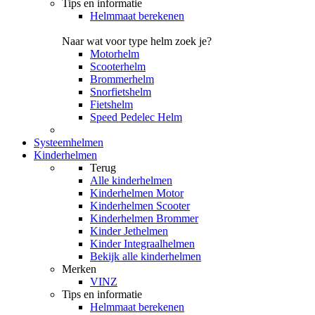
Tips en informatie
Helmmaat berekenen
Naar wat voor type helm zoek je?
Motorhelm
Scooterhelm
Brommerhelm
Snorfietshelm
Fietshelm
Speed Pedelec Helm
Systeemhelmen
Kinderhelmen
Terug
Alle
kinderhelmen
Kinderhelmen Motor
Kinderhelmen Scooter
Kinderhelmen Brommer
Kinder Jethelmen
Kinder Integraalhelmen
Bekijk alle kinderhelmen
Merken
VINZ
Tips en informatie
Helmmaat berekenen