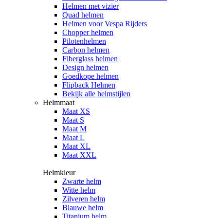
Helmen met vizier
Quad helmen
Helmen voor Vespa Rijders
Chopper helmen
Pilotenhelmen
Carbon helmen
Fiberglass helmen
Design helmen
Goedkope helmen
Flipback Helmen
Bekijk alle helmstijlen
Helmmaat
Maat XS
Maat S
Maat M
Maat L
Maat XL
Maat XXL
Helmkleur
Zwarte helm
Witte helm
Zilveren helm
Blauwe helm
Titanium helm