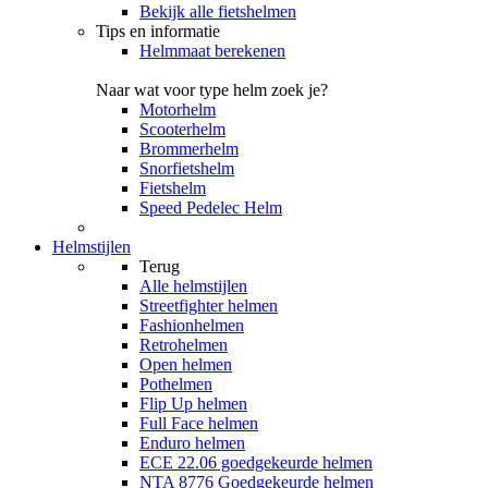
Bekijk alle fietshelmen
Tips en informatie
Helmmaat berekenen
Naar wat voor type helm zoek je?
Motorhelm
Scooterhelm
Brommerhelm
Snorfietshelm
Fietshelm
Speed Pedelec Helm
Helmstijlen
Terug
Alle
helmstijlen
Streetfighter helmen
Fashionhelmen
Retrohelmen
Open helmen
Pothelmen
Flip Up helmen
Full Face helmen
Enduro helmen
ECE 22.06 goedgekeurde helmen
NTA 8776 Goedgekeurde helmen