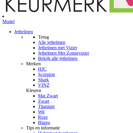
Model
Jethelmen
Terug
Alle
jethelmen
Jethelmen met Vizier
Jethelmen Met Zonnevizier
Bekijk alle jethelmen
Merken
HJC
Scorpion
Shark
VINZ
Kleuren
Mat Zwart
Zwart
Titanium
Wit
Roze
Blauw
Tips en informatie