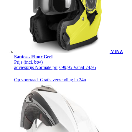
VINZ
Santos - Fluor Geel
Prijs
(incl. btw)
adviesprijs
Normale prijs
99,95
Vanaf
74,95
Op voorraad. Gratis verzending in 24u