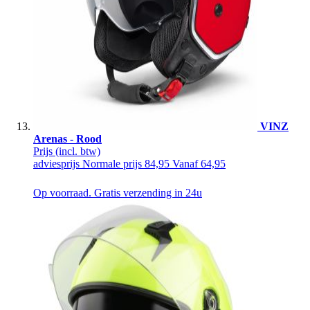
VINZ
Arenas - Rood
Prijs
(incl. btw)
adviesprijs
Normale prijs
84,95
Vanaf
64,95
Op voorraad. Gratis verzending in 24u