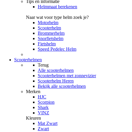
Tips en informatie
Helmmaat berekenen
Naar wat voor type helm zoek je?
Motorhelm
Scooterhelm
Brommerhelm
Snorfietshelm
Fietshelm
Speed Pedelec Helm
Scooterhelmen
Terug
Alle
scooterhelmen
Scooterhelmen met zonnevizier
Scooterhelm Heren
Bekijk alle scooterhelmen
Merken
HJC
Scorpion
Shark
VINZ
Kleuren
Mat Zwart
Zwart