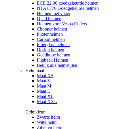
ECE 22.06 goedgekeurde helmen
NTA 8776 Goedgekeurde helmen
Helmen met vizier
Quad helmen
Helmen voor Vespa Rijders
Chopper helmen
Pilotenhelmen
Carbon helmen
Fiberglass helmen
Design helmen
Goedkope helmen
Flipback Helmen
Bekijk alle helmstijlen
Helmmaat
Maat XS
Maat S
Maat M
Maat L
Maat XL
Maat XXL
Helmkleur
Zwarte helm
Witte helm
Zilveren helm