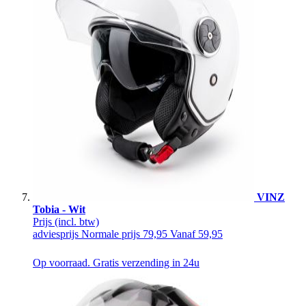
VINZ
Tobia - Wit
Prijs
(incl. btw)
adviesprijs
Normale prijs
79,95
Vanaf
59,95
Op voorraad. Gratis verzending in 24u