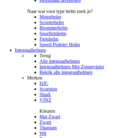
Helmmaat berekenen
Naar wat voor type helm zoek je?
Motorhelm
Scooterhelm
Brommerhelm
Snorfietshelm
Fietshelm
Speed Pedelec Helm
Integraalhelmen
Terug
Alle
integraalhelmen
Integraalhelmen Met Zonnevizier
Bekijk alle integraalhelmen
Merken
HJC
Scorpion
Shark
VINZ
Kleuren
Mat Zwart
Zwart
Titanium
Wit