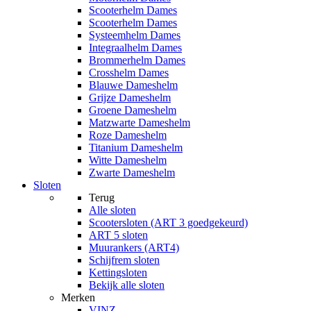
Scooterhelm Dames
Scooterhelm Dames
Systeemhelm Dames
Integraalhelm Dames
Brommerhelm Dames
Crosshelm Dames
Blauwe Dameshelm
Grijze Dameshelm
Groene Dameshelm
Matzwarte Dameshelm
Roze Dameshelm
Titanium Dameshelm
Witte Dameshelm
Zwarte Dameshelm
Sloten
Terug
Alle
sloten
Scootersloten (ART 3 goedgekeurd)
ART 5 sloten
Muurankers (ART4)
Schijfrem sloten
Kettingsloten
Bekijk alle sloten
Merken
VINZ