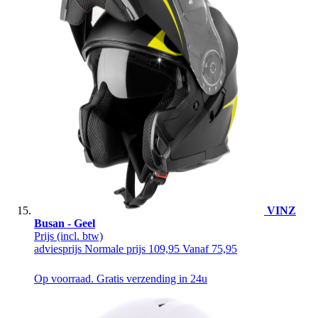
VINZ
Busan - Geel
Prijs
(incl. btw)
adviesprijs
Normale prijs
109,95
Vanaf
75,95
Op voorraad. Gratis verzending in 24u