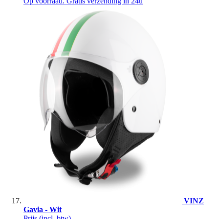
Op voorraad. Gratis verzending in 24u
VINZ
Gavia - Wit
Prijs
(incl. btw)