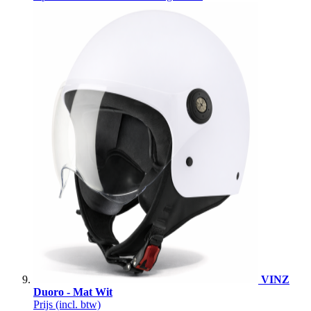
VINZ
Duoro - Mat Wit
Prijs
(incl. btw)