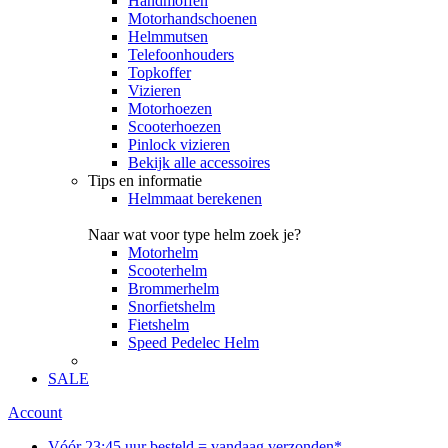
Handmoffen
Motorhandschoenen
Helmmutsen
Telefoonhouders
Topkoffer
Vizieren
Motorhoezen
Scooterhoezen
Pinlock vizieren
Bekijk alle accessoires
Tips en informatie
Helmmaat berekenen
Naar wat voor type helm zoek je?
Motorhelm
Scooterhelm
Brommerhelm
Snorfietshelm
Fietshelm
Speed Pedelec Helm
SALE
Account
Vóór 23:45 uur besteld = vandaag verzonden*