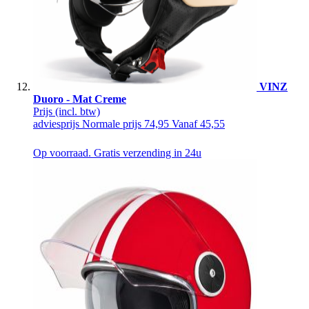
VINZ
Duoro - Mat Creme
Prijs
(incl. btw)
adviesprijs
Normale prijs
74,95
Vanaf
45,55
Op voorraad. Gratis verzending in 24u