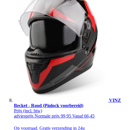
VINZ
Becket - Rood (Pinlock voorbereid)
Prijs
(incl. btw)
adviesprijs
Normale prijs
99,95
Vanaf
66,45
Op voorraad. Gratis verzending in 24u