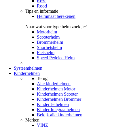
Roze
Rood
Tips en informatie
Helmmaat berekenen
Naar wat voor type helm zoek je?
Motorhelm
Scooterhelm
Brommerhelm
Snorfietshelm
Fietshelm
Speed Pedelec Helm
Systeemhelmen
Kinderhelmen
Terug
Alle
kinderhelmen
Kinderhelmen Motor
Kinderhelmen Scooter
Kinderhelmen Brommer
Kinder Jethelmen
Kinder Integraalhelmen
Bekijk alle kinderhelmen
Merken
VINZ