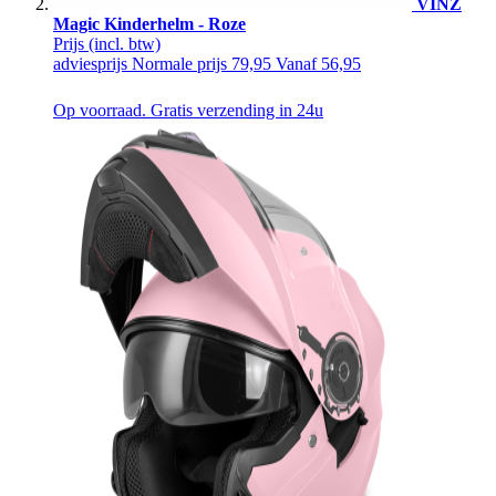
VINZ
Magic Kinderhelm - Roze
Prijs
(incl. btw)
adviesprijs
Normale prijs
79,95
Vanaf
56,95
Op voorraad. Gratis verzending in 24u