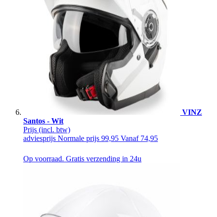
VINZ
Santos - Wit
Prijs
(incl. btw)
adviesprijs
Normale prijs
99,95
Vanaf
74,95
Op voorraad. Gratis verzending in 24u