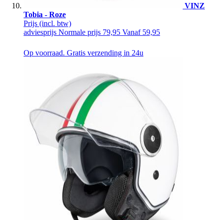
VINZ
Tobia - Roze
Prijs
(incl. btw)
adviesprijs
Normale prijs
79,95
Vanaf
59,95
Op voorraad. Gratis verzending in 24u