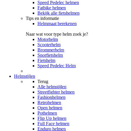
Speed Pedelec helmen
Fatbike helmen
Bekijk alle fietshelmen
Tips en informatie
Helmmaat berekenen
Naar wat voor type helm zoek je?
Motorhelm
Scooterhelm
Brommerhelm
Snorfietshelm
Fietshelm
Speed Pedelec Helm
Helmstijlen
Terug
Alle
helmstijlen
Streetfighter helmen
Fashionhelmen
Retrohelmen
Open helmen
Pothelmen
Flip Up helmen
Full Face helmen
Enduro helmen