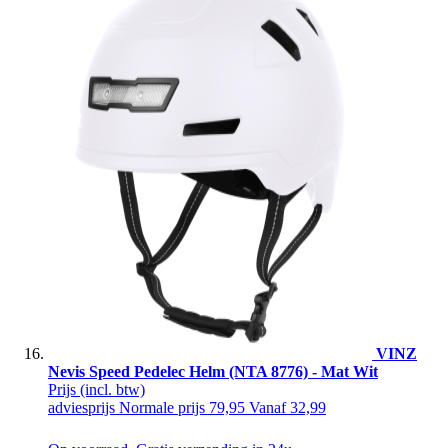
VINZ
Nevis Speed Pedelec Helm (NTA 8776) - Mat Wit
Prijs
(incl. btw)
adviesprijs
Normale prijs
79,95
Vanaf
32,99