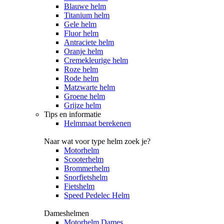
Blauwe helm
Titanium helm
Gele helm
Fluor helm
Antraciete helm
Oranje helm
Cremekleurige helm
Roze helm
Rode helm
Matzwarte helm
Groene helm
Grijze helm
Tips en informatie
Helmmaat berekenen
Naar wat voor type helm zoek je?
Motorhelm
Scooterhelm
Brommerhelm
Snorfietshelm
Fietshelm
Speed Pedelec Helm
Dameshelmen
Motorhelm Dames