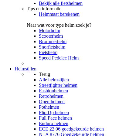
Bekijk alle fietshelmen
Tips en informatie
Helmmaat berekenen
Naar wat voor type helm zoek je?
Motorhelm
Scooterhelm
Brommerhelm
Snorfietshelm
Fietshelm
Speed Pedelec Helm
Helmstijlen
Terug
Alle
helmstijlen
Streetfighter helmen
Fashionhelmen
Retrohelmen
Open helmen
Pothelmen
Flip Up helmen
Full Face helmen
Enduro helmen
ECE 22.06 goedgekeurde helmen
NTA 8776 Goedgekeurde helmen