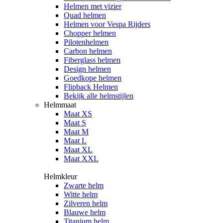
Helmen met vizier
Quad helmen
Helmen voor Vespa Rijders
Chopper helmen
Pilotenhelmen
Carbon helmen
Fiberglass helmen
Design helmen
Goedkope helmen
Flipback Helmen
Bekijk alle helmstijlen
Helmmaat
Maat XS
Maat S
Maat M
Maat L
Maat XL
Maat XXL
Helmkleur
Zwarte helm
Witte helm
Zilveren helm
Blauwe helm
Titanium helm