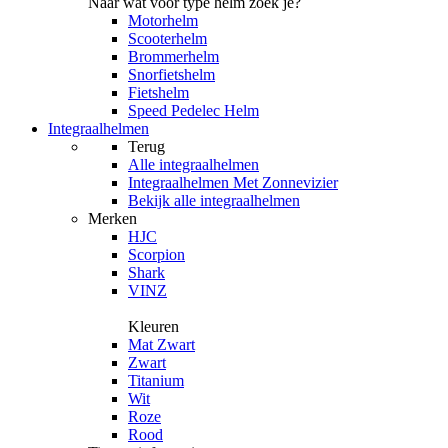
Naar wat voor type helm zoek je?
Motorhelm
Scooterhelm
Brommerhelm
Snorfietshelm
Fietshelm
Speed Pedelec Helm
Integraalhelmen
Terug
Alle
integraalhelmen
Integraalhelmen Met Zonnevizier
Bekijk alle integraalhelmen
Merken
HJC
Scorpion
Shark
VINZ
Kleuren
Mat Zwart
Zwart
Titanium
Wit
Roze
Rood