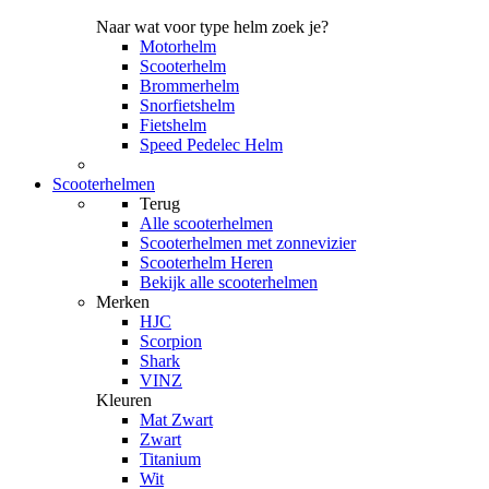
Naar wat voor type helm zoek je?
Motorhelm
Scooterhelm
Brommerhelm
Snorfietshelm
Fietshelm
Speed Pedelec Helm
Scooterhelmen
Terug
Alle
scooterhelmen
Scooterhelmen met zonnevizier
Scooterhelm Heren
Bekijk alle scooterhelmen
Merken
HJC
Scorpion
Shark
VINZ
Kleuren
Mat Zwart
Zwart
Titanium
Wit