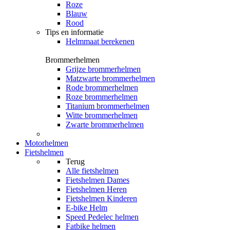
Roze
Blauw
Rood
Tips en informatie
Helmmaat berekenen
Brommerhelmen
Grijze brommerhelmen
Matzwarte brommerhelmen
Rode brommerhelmen
Roze brommerhelmen
Titanium brommerhelmen
Witte brommerhelmen
Zwarte brommerhelmen
Motorhelmen
Fietshelmen
Terug
Alle
fietshelmen
Fietshelmen Dames
Fietshelmen Heren
Fietshelmen Kinderen
E-bike Helm
Speed Pedelec helmen
Fatbike helmen