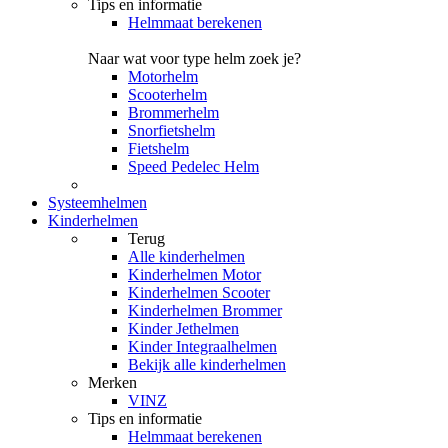
Tips en informatie
Helmmaat berekenen
Naar wat voor type helm zoek je?
Motorhelm
Scooterhelm
Brommerhelm
Snorfietshelm
Fietshelm
Speed Pedelec Helm
Systeemhelmen
Kinderhelmen
Terug
Alle
kinderhelmen
Kinderhelmen Motor
Kinderhelmen Scooter
Kinderhelmen Brommer
Kinder Jethelmen
Kinder Integraalhelmen
Bekijk alle kinderhelmen
Merken
VINZ
Tips en informatie
Helmmaat berekenen