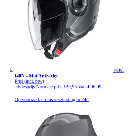
HJC
I40N - Mat Antraciet
Prijs
(incl. btw)
adviesprijs
Normale prijs
129,95
Vanaf
96,99
Op voorraad. Gratis verzending in 24u