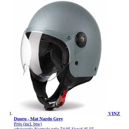
VINZ
Duoro - Mat Nardo Grey
Prijs
(incl. btw)