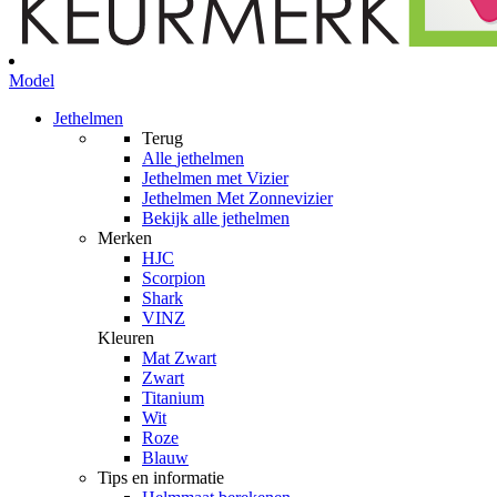
Model
Jethelmen
Terug
Alle
jethelmen
Jethelmen met Vizier
Jethelmen Met Zonnevizier
Bekijk alle jethelmen
Merken
HJC
Scorpion
Shark
VINZ
Kleuren
Mat Zwart
Zwart
Titanium
Wit
Roze
Blauw
Tips en informatie