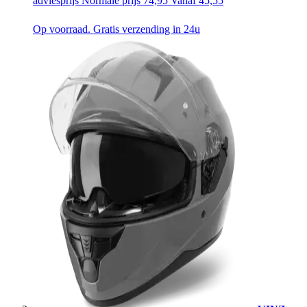
adviesprijs
Normale prijs
74,95
Vanaf
45,55
Op voorraad. Gratis verzending in 24u