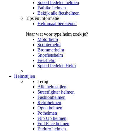
Speed Pedelec helmen
Fatbike helmen
Bekijk alle fietshelmen
Tips en informatie
Helmmaat berekenen
Naar wat voor type helm zoek je?
Motorhelm
Scooterhelm
Brommerhelm
Snorfietshelm
Fietshelm
Speed Pedelec Helm
Helmstijlen
Terug
Alle
helmstijlen
Streetfighter helmen
Fashionhelmen
Retrohelmen
Open helmen
Pothelmen
Flip Up helmen
Full Face helmen
Enduro helmen