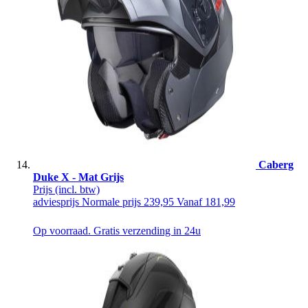
Caberg
Duke X - Mat Grijs
Prijs
(incl. btw)
adviesprijs
Normale prijs
239,95
Vanaf
181,99
Op voorraad. Gratis verzending in 24u