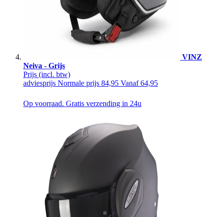
VINZ
Neiva - Grijs
Prijs
(incl. btw)
adviesprijs
Normale prijs
84,95
Vanaf
64,95
Op voorraad. Gratis verzending in 24u