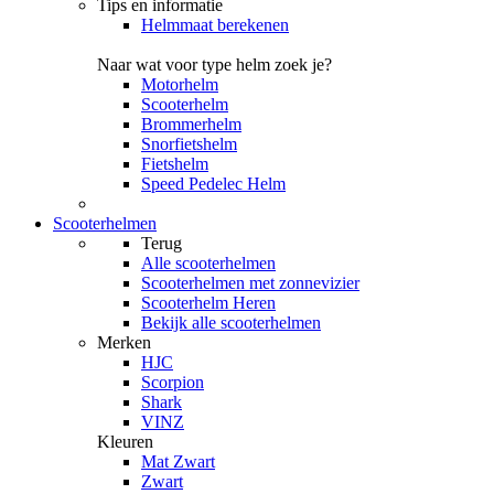
Tips en informatie
Helmmaat berekenen
Naar wat voor type helm zoek je?
Motorhelm
Scooterhelm
Brommerhelm
Snorfietshelm
Fietshelm
Speed Pedelec Helm
Scooterhelmen
Terug
Alle
scooterhelmen
Scooterhelmen met zonnevizier
Scooterhelm Heren
Bekijk alle scooterhelmen
Merken
HJC
Scorpion
Shark
VINZ
Kleuren
Mat Zwart
Zwart