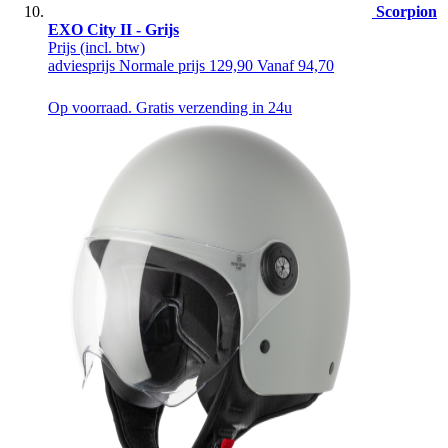
Scorpion
EXO City II - Grijs
Prijs
(incl. btw)
adviesprijs
Normale prijs
129,90
Vanaf
94,70
Op voorraad. Gratis verzending in 24u