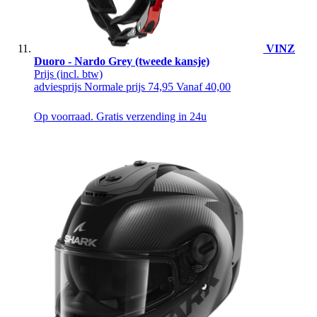
VINZ
Duoro - Nardo Grey (tweede kansje)
Prijs
(incl. btw)
adviesprijs
Normale prijs
74,95
Vanaf
40,00
Op voorraad. Gratis verzending in 24u