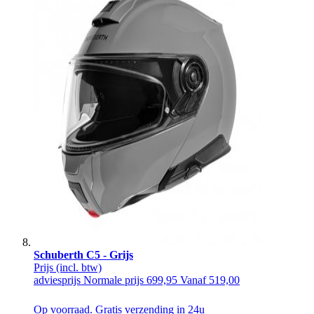
Schuberth C5 - Grijs
Prijs
(incl. btw)
adviesprijs
Normale prijs
699,95
Vanaf
519,00
Op voorraad. Gratis verzending in 24u