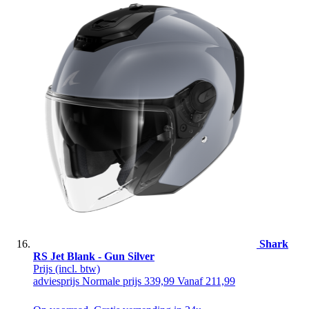
Shark
RS Jet Blank - Gun Silver
Prijs
(incl. btw)
adviesprijs
Normale prijs
339,99
Vanaf
211,99