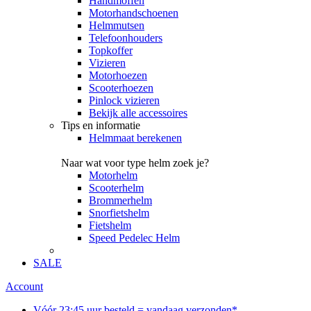
Handmoffen
Motorhandschoenen
Helmmutsen
Telefoonhouders
Topkoffer
Vizieren
Motorhoezen
Scooterhoezen
Pinlock vizieren
Bekijk alle accessoires
Tips en informatie
Helmmaat berekenen
Naar wat voor type helm zoek je?
Motorhelm
Scooterhelm
Brommerhelm
Snorfietshelm
Fietshelm
Speed Pedelec Helm
SALE
Account
Vóór 23:45 uur besteld = vandaag verzonden*