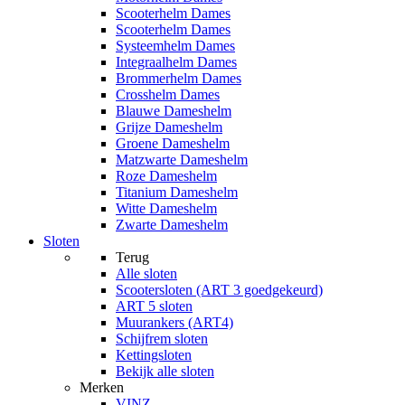
Scooterhelm Dames
Scooterhelm Dames
Systeemhelm Dames
Integraalhelm Dames
Brommerhelm Dames
Crosshelm Dames
Blauwe Dameshelm
Grijze Dameshelm
Groene Dameshelm
Matzwarte Dameshelm
Roze Dameshelm
Titanium Dameshelm
Witte Dameshelm
Zwarte Dameshelm
Sloten
Terug
Alle
sloten
Scootersloten (ART 3 goedgekeurd)
ART 5 sloten
Muurankers (ART4)
Schijfrem sloten
Kettingsloten
Bekijk alle sloten
Merken
VINZ