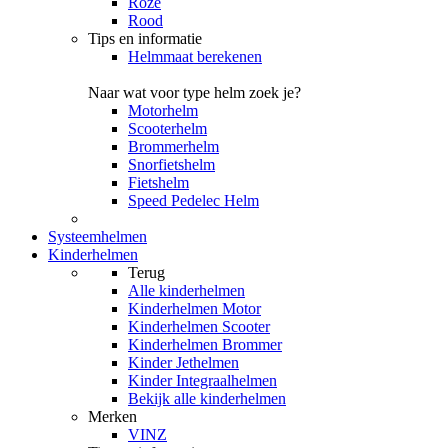
Roze
Rood
Tips en informatie
Helmmaat berekenen
Naar wat voor type helm zoek je?
Motorhelm
Scooterhelm
Brommerhelm
Snorfietshelm
Fietshelm
Speed Pedelec Helm
Systeemhelmen
Kinderhelmen
Terug
Alle
kinderhelmen
Kinderhelmen Motor
Kinderhelmen Scooter
Kinderhelmen Brommer
Kinder Jethelmen
Kinder Integraalhelmen
Bekijk alle kinderhelmen
Merken
VINZ