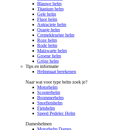
Blauwe helm
Titanium helm
Gele helm
Fluor helm
Antraciete helm
Oranje helm
Cremekleurige helm
Roze helm
Rode helm
Matzwarte helm
Groene helm
Grijze helm
Tips en informatie
Helmmaat berekenen
Naar wat voor type helm zoek je?
Motorhelm
Scooterhelm
Brommerhelm
Snorfietshelm
Fietshelm
Speed Pedelec Helm
Dameshelmen
Motorhelm Dames