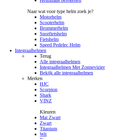
Helmmaat berekenen
Naar wat voor type helm zoek je?
Motorhelm
Scooterhelm
Brommerhelm
Snorfietshelm
Fietshelm
Speed Pedelec Helm
Integraalhelmen
Terug
Alle
integraalhelmen
Integraalhelmen Met Zonnevizier
Bekijk alle integraalhelmen
Merken
HJC
Scorpion
Shark
VINZ
Kleuren
Mat Zwart
Zwart
Titanium
Wit