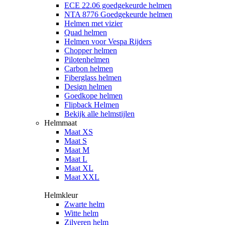
ECE 22.06 goedgekeurde helmen
NTA 8776 Goedgekeurde helmen
Helmen met vizier
Quad helmen
Helmen voor Vespa Rijders
Chopper helmen
Pilotenhelmen
Carbon helmen
Fiberglass helmen
Design helmen
Goedkope helmen
Flipback Helmen
Bekijk alle helmstijlen
Helmmaat
Maat XS
Maat S
Maat M
Maat L
Maat XL
Maat XXL
Helmkleur
Zwarte helm
Witte helm
Zilveren helm