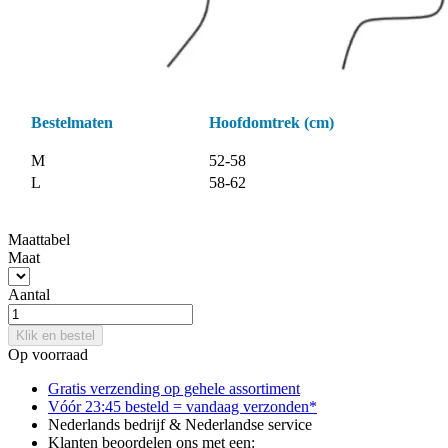
Bestelmaten
Hoofdomtrek (cm)
M
52-58
L
58-62
Maattabel
Maat
Aantal
Klik en bestel
Op voorraad
Gratis verzending op gehele assortiment
Vóór 23:45 besteld = vandaag verzonden*
Nederlands bedrijf & Nederlandse service
Klanten beoordelen ons met een: