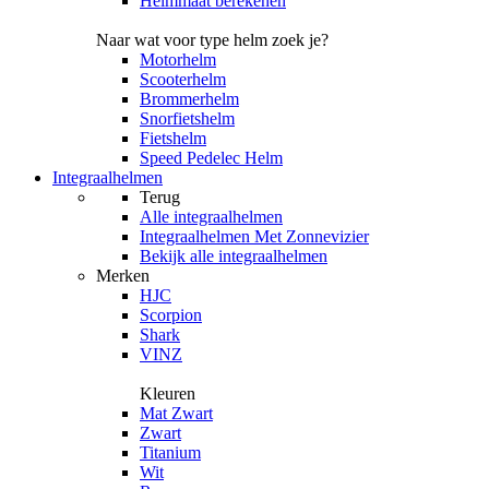
Helmmaat berekenen
Naar wat voor type helm zoek je?
Motorhelm
Scooterhelm
Brommerhelm
Snorfietshelm
Fietshelm
Speed Pedelec Helm
Integraalhelmen
Terug
Alle
integraalhelmen
Integraalhelmen Met Zonnevizier
Bekijk alle integraalhelmen
Merken
HJC
Scorpion
Shark
VINZ
Kleuren
Mat Zwart
Zwart
Titanium
Wit