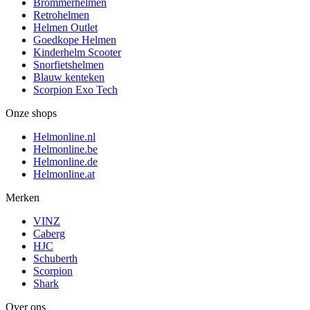
Brommerhelmen
Retrohelmen
Helmen Outlet
Goedkope Helmen
Kinderhelm Scooter
Snorfietshelmen
Blauw kenteken
Scorpion Exo Tech
Onze shops
Helmonline.nl
Helmonline.be
Helmonline.de
Helmonline.at
Merken
VINZ
Caberg
HJC
Schuberth
Scorpion
Shark
Over ons