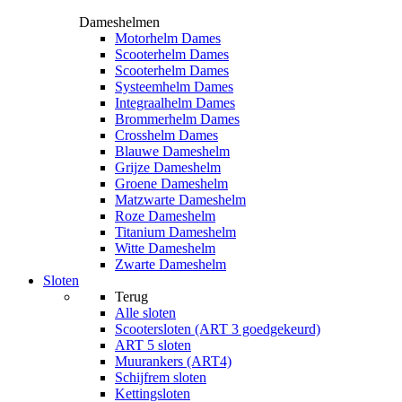
Dameshelmen
Motorhelm Dames
Scooterhelm Dames
Scooterhelm Dames
Systeemhelm Dames
Integraalhelm Dames
Brommerhelm Dames
Crosshelm Dames
Blauwe Dameshelm
Grijze Dameshelm
Groene Dameshelm
Matzwarte Dameshelm
Roze Dameshelm
Titanium Dameshelm
Witte Dameshelm
Zwarte Dameshelm
Sloten
Terug
Alle
sloten
Scootersloten (ART 3 goedgekeurd)
ART 5 sloten
Muurankers (ART4)
Schijfrem sloten
Kettingsloten