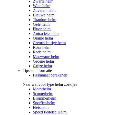
Zwarte helm
Witte helm
Zilveren helm
Blauwe helm
Titanium helm
Gele helm
Fluor helm
Antraciete helm
Oranje helm
Cremekleurige helm
Roze helm
Rode helm
Matzwarte helm
Groene helm
Grijze helm
Tips en informatie
Helmmaat berekenen
Naar wat voor type helm zoek je?
Motorhelm
Scooterhelm
Brommerhelm
Snorfietshelm
Fietshelm
Speed Pedelec Helm