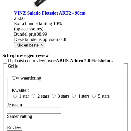
VINZ Salado Fietsslot ART2 - 90cm
25,60
Extra bundel korting
10%
(op accessoires)
Bundel prijs
88,99
Deze bundel is op voorraad!
Klik en bestel >
Schrijf uw eigen review
U plaatst een review over:
ABUS Aduro 2.0 Fietshelm -
Grijs
Uw waardering
Kwaliteit
1 star
2 stars
3 stars
4 stars
5 stars
Je naam
Samenvatting
Review