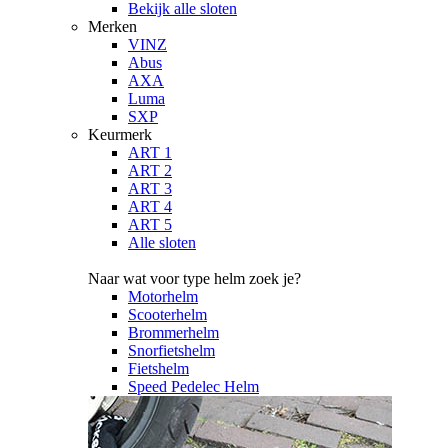
Bekijk alle sloten
Merken
VINZ
Abus
AXA
Luma
SXP
Keurmerk
ART 1
ART 2
ART 3
ART 4
ART 5
Alle sloten
Naar wat voor type helm zoek je?
Motorhelm
Scooterhelm
Brommerhelm
Snorfietshelm
Fietshelm
Speed Pedelec Helm