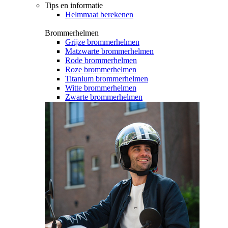
Tips en informatie
Helmmaat berekenen
Brommerhelmen
Grijze brommerhelmen
Matzwarte brommerhelmen
Rode brommerhelmen
Roze brommerhelmen
Titanium brommerhelmen
Witte brommerhelmen
Zwarte brommerhelmen