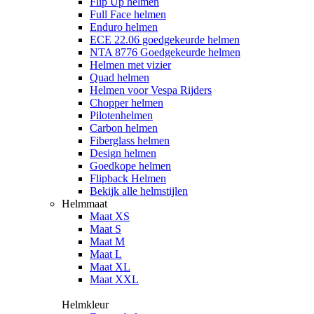
Flip Up helmen
Full Face helmen
Enduro helmen
ECE 22.06 goedgekeurde helmen
NTA 8776 Goedgekeurde helmen
Helmen met vizier
Quad helmen
Helmen voor Vespa Rijders
Chopper helmen
Pilotenhelmen
Carbon helmen
Fiberglass helmen
Design helmen
Goedkope helmen
Flipback Helmen
Bekijk alle helmstijlen
Helmmaat
Maat XS
Maat S
Maat M
Maat L
Maat XL
Maat XXL
Helmkleur