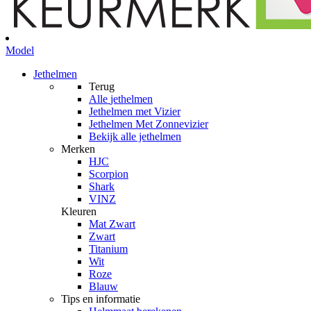
Model
Jethelmen
Terug
Alle
jethelmen
Jethelmen met Vizier
Jethelmen Met Zonnevizier
Bekijk alle jethelmen
Merken
HJC
Scorpion
Shark
VINZ
Kleuren
Mat Zwart
Zwart
Titanium
Wit
Roze
Blauw
Tips en informatie