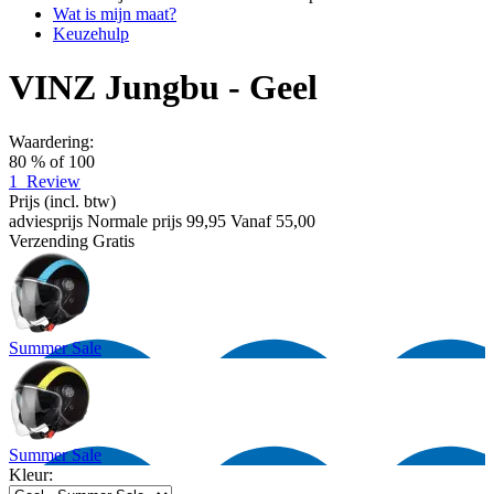
Wat is mijn maat?
Keuzehulp
VINZ Jungbu - Geel
Waardering:
80
% of
100
1
Review
Prijs
(incl. btw)
adviesprijs
Normale prijs
99,95
Vanaf
55,00
Verzending
Gratis
Summer Sale
Summer Sale
Kleur: