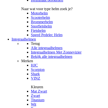
Helmmaat berekenen
Naar wat voor type helm zoek je?
Motorhelm
Scooterhelm
Brommerhelm
Snorfietshelm
Fietshelm
Speed Pedelec Helm
Integraalhelmen
Terug
Alle
integraalhelmen
Integraalhelmen Met Zonnevizier
Bekijk alle integraalhelmen
Merken
HJC
Scorpion
Shark
VINZ
Kleuren
Mat Zwart
Zwart
Titanium
Wit