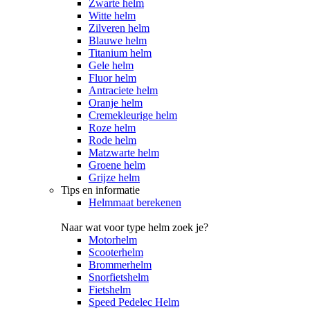
Zwarte helm
Witte helm
Zilveren helm
Blauwe helm
Titanium helm
Gele helm
Fluor helm
Antraciete helm
Oranje helm
Cremekleurige helm
Roze helm
Rode helm
Matzwarte helm
Groene helm
Grijze helm
Tips en informatie
Helmmaat berekenen
Naar wat voor type helm zoek je?
Motorhelm
Scooterhelm
Brommerhelm
Snorfietshelm
Fietshelm
Speed Pedelec Helm