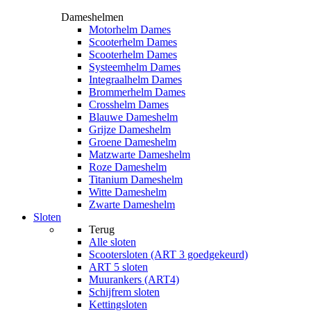
Dameshelmen
Motorhelm Dames
Scooterhelm Dames
Scooterhelm Dames
Systeemhelm Dames
Integraalhelm Dames
Brommerhelm Dames
Crosshelm Dames
Blauwe Dameshelm
Grijze Dameshelm
Groene Dameshelm
Matzwarte Dameshelm
Roze Dameshelm
Titanium Dameshelm
Witte Dameshelm
Zwarte Dameshelm
Sloten
Terug
Alle
sloten
Scootersloten (ART 3 goedgekeurd)
ART 5 sloten
Muurankers (ART4)
Schijfrem sloten
Kettingsloten