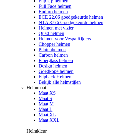
Flip Up helmen
Full Face helmen
Enduro helmen
ECE 22.06 goedgekeurde helmen
NTA 8776 Goedgekeurde helmen
Helmen met vizier
Quad helmen
Helmen voor Vespa Rijders
Chopper helmen
Pilotenhelmen
Carbon helmen
Fiberglass helmen
Design helmen
Goedkope helmen
Flipback Helmen
Bekijk alle helmstijlen
Helmmaat
Maat XS
Maat S
Maat M
Maat L
Maat XL
Maat XXL
Helmkleur