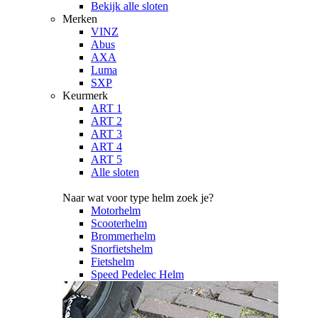
Bekijk alle sloten
Merken
VINZ
Abus
AXA
Luma
SXP
Keurmerk
ART 1
ART 2
ART 3
ART 4
ART 5
Alle sloten
Naar wat voor type helm zoek je?
Motorhelm
Scooterhelm
Brommerhelm
Snorfietshelm
Fietshelm
Speed Pedelec Helm