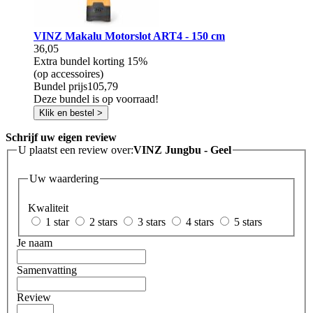
VINZ Makalu Motorslot ART4 - 150 cm
36,05
Extra bundel korting
15%
(op accessoires)
Bundel prijs
105,79
Deze bundel is op voorraad!
Klik en bestel >
Schrijf uw eigen review
U plaatst een review over:
VINZ Jungbu - Geel
Uw waardering
Kwaliteit
1 star
2 stars
3 stars
4 stars
5 stars
Je naam
Samenvatting
Review