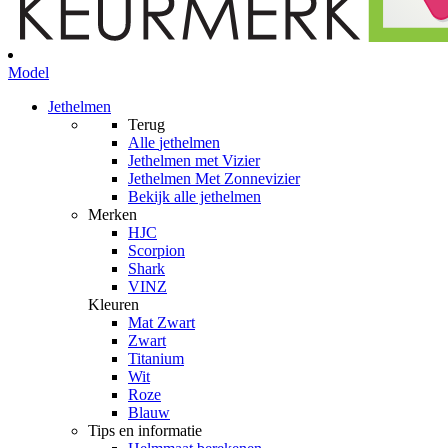
Model
Jethelmen
Terug
Alle
jethelmen
Jethelmen met Vizier
Jethelmen Met Zonnevizier
Bekijk alle jethelmen
Merken
HJC
Scorpion
Shark
VINZ
Kleuren
Mat Zwart
Zwart
Titanium
Wit
Roze
Blauw
Tips en informatie