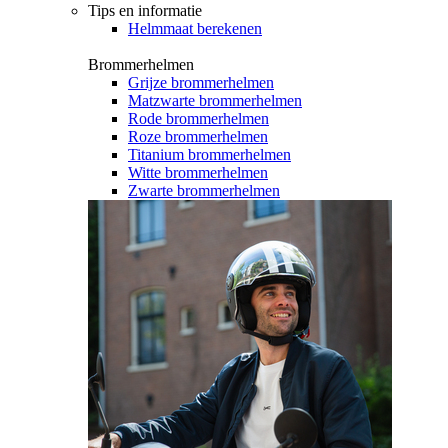
Tips en informatie
Helmmaat berekenen
Brommerhelmen
Grijze brommerhelmen
Matzwarte brommerhelmen
Rode brommerhelmen
Roze brommerhelmen
Titanium brommerhelmen
Witte brommerhelmen
Zwarte brommerhelmen