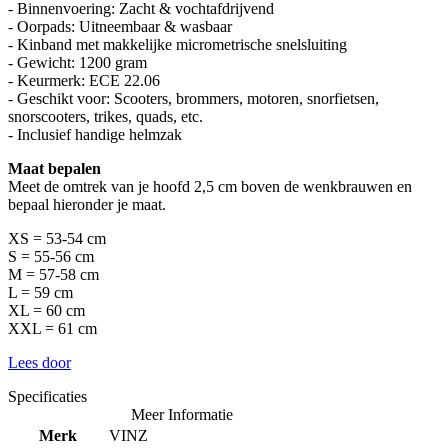
- Binnenvoering: Zacht & vochtafdrijvend
- Oorpads: Uitneembaar & wasbaar
- Kinband met makkelijke micrometrische snelsluiting
- Gewicht: 1200 gram
- Keurmerk: ECE 22.06
- Geschikt voor: Scooters, brommers, motoren, snorfietsen,
snorscooters, trikes, quads, etc.
- Inclusief handige helmzak
Maat bepalen
Meet de omtrek van je hoofd 2,5 cm boven de wenkbrauwen en
bepaal hieronder je maat.
XS = 53-54 cm
S = 55-56 cm
M = 57-58 cm
L = 59 cm
XL = 60 cm
XXL = 61 cm
Lees door
Specificaties
Meer Informatie
Merk
VINZ