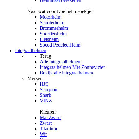
Helmmaat berekenen
Naar wat voor type helm zoek je?
Motorhelm
Scooterhelm
Brommerhelm
Snorfietshelm
Fietshelm
Speed Pedelec Helm
Integraalhelmen
Terug
Alle
integraalhelmen
Integraalhelmen Met Zonnevizier
Bekijk alle integraalhelmen
Merken
HJC
Scorpion
Shark
VINZ
Kleuren
Mat Zwart
Zwart
Titanium
Wit