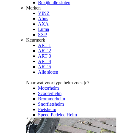
Bekijk alle sloten
Merken
VINZ
Abus
AXA
Luma
SXP
Keurmerk
ART 1
ART 2
ART 3
ART 4
ART 5
Alle sloten
Naar wat voor type helm zoek je?
Motorhelm
Scooterhelm
Brommerhelm
Snorfietshelm
Fietshelm
Speed Pedelec Helm