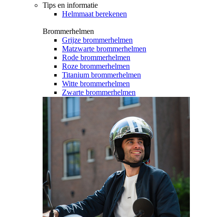
Tips en informatie
Helmmaat berekenen
Brommerhelmen
Grijze brommerhelmen
Matzwarte brommerhelmen
Rode brommerhelmen
Roze brommerhelmen
Titanium brommerhelmen
Witte brommerhelmen
Zwarte brommerhelmen