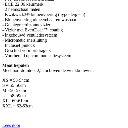
- ECE 22.06 keurmerk
- 2 helmschaal maten
- Kwikwick3® binnenvoering (hypoalergeen)
- Binnenvoering uitneembaar en wasbaar
- Geintegreerd zonnevizier
- Vizier met EverClear ™ coating
- Ingebouwd ventilatiesysteem
- Micrometic snelsluiting
- Inclusief pinlock
- Geschikt voor brildragers
- Voorbereid op communicatiesysteem
Maat bepalen
Meet hoofdomtrek 2,5cm boven de wenkbrauwen.
XS = 53-54cm
S = 55-56cm
M =56-57cm
L = 58-59cm
XL =60-61cm
XXL = 62-63cm
Lees door