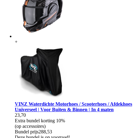
+
VINZ Waterdichte Motorhoes / Scooterhoes / Afdekhoes
Universeel | Voor Buiten & Binnen | In 4 maten
23,70
Extra bundel korting
10%
(op accessoires)
Bundel prijs
288,53
Deze bundel is op voorraad!