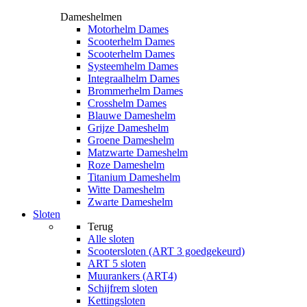
Dameshelmen
Motorhelm Dames
Scooterhelm Dames
Scooterhelm Dames
Systeemhelm Dames
Integraalhelm Dames
Brommerhelm Dames
Crosshelm Dames
Blauwe Dameshelm
Grijze Dameshelm
Groene Dameshelm
Matzwarte Dameshelm
Roze Dameshelm
Titanium Dameshelm
Witte Dameshelm
Zwarte Dameshelm
Sloten
Terug
Alle
sloten
Scootersloten (ART 3 goedgekeurd)
ART 5 sloten
Muurankers (ART4)
Schijfrem sloten
Kettingsloten