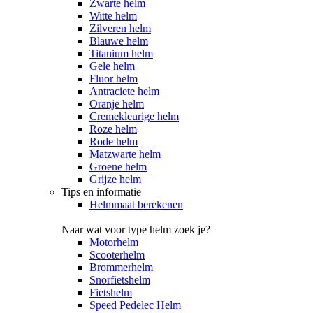
Zwarte helm
Witte helm
Zilveren helm
Blauwe helm
Titanium helm
Gele helm
Fluor helm
Antraciete helm
Oranje helm
Cremekleurige helm
Roze helm
Rode helm
Matzwarte helm
Groene helm
Grijze helm
Tips en informatie
Helmmaat berekenen
Naar wat voor type helm zoek je?
Motorhelm
Scooterhelm
Brommerhelm
Snorfietshelm
Fietshelm
Speed Pedelec Helm