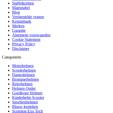
Staffelkorting
Matentabel
Blog
Veelgestelde vragen
Kennisbank
Merken
Garantie
Algemene voorwaarden
Cookie Statement
Privacy Policy
Disclaimer
Categorieën
Motorhelmen
Scooterhelmen
Dameshelmen
Brommerhelmen
Retrohelmen
Helmen Outlet
Goedkope Helmen
Kinderhelm Scooter
Snorfietshelmen
Blauw kenteken
Scorpion Exo Tech