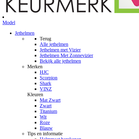
Model
Jethelmen
Terug
Alle
jethelmen
Jethelmen met Vizier
Jethelmen Met Zonnevizier
Bekijk alle jethelmen
Merken
HJC
Scorpion
Shark
VINZ
Kleuren
Mat Zwart
Zwart
Titanium
Wit
Roze
Blauw
Tips en informatie