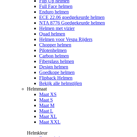
Flip Up helmen
Full Face helmen
Enduro helmen
ECE 22.06 goedgekeurde helmen
NTA 8776 Goedgekeurde helmen
Helmen met vizier
Quad helmen
Helmen voor Vespa Rijders
Chopper helmen
Pilotenhelmen
Carbon helmen
Fiberglass helmen
Design helmen
Goedkope helmen
Flipback Helmen
Bekijk alle helmstijlen
Helmmaat
Maat XS
Maat S
Maat M
Maat L
Maat XL
Maat XXL
Helmkleur