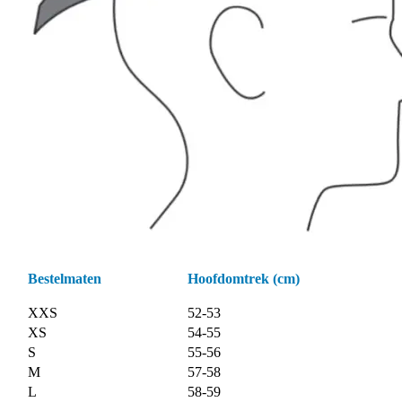
Bestelmaten
Hoofdomtrek (cm)
XXS
52-53
XS
54-55
S
55-56
M
57-58
L
58-59