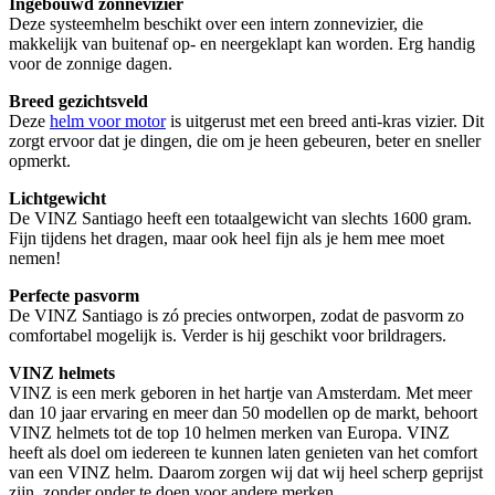
Ingebouwd zonnevizier
Deze systeemhelm beschikt over een intern zonnevizier, die
makkelijk van buitenaf op- en neergeklapt kan worden. Erg handig
voor de zonnige dagen.
Breed gezichtsveld
Deze
helm voor motor
is uitgerust met een breed anti-kras vizier. Dit
zorgt ervoor dat je dingen, die om je heen gebeuren, beter en sneller
opmerkt.
Lichtgewicht
De VINZ Santiago heeft een totaalgewicht van slechts 1600 gram.
Fijn tijdens het dragen, maar ook heel fijn als je hem mee moet
nemen!
Perfecte pasvorm
De VINZ Santiago is zó precies ontworpen, zodat de pasvorm zo
comfortabel mogelijk is. Verder is hij geschikt voor brildragers.
VINZ helmets
VINZ is een merk geboren in het hartje van Amsterdam. Met meer
dan 10 jaar ervaring en meer dan 50 modellen op de markt, behoort
VINZ helmets tot de top 10 helmen merken van Europa. VINZ
heeft als doel om iedereen te kunnen laten genieten van het comfort
van een VINZ helm. Daarom zorgen wij dat wij heel scherp geprijst
zijn, zonder onder te doen voor andere merken.