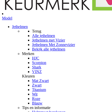
Model
Jethelmen
Terug
Alle
jethelmen
Jethelmen met Vizier
Jethelmen Met Zonnevizier
Bekijk alle jethelmen
Merken
HJC
Scorpion
Shark
VINZ
Kleuren
Mat Zwart
Zwart
Titanium
Wit
Roze
Blauw
Tips en informatie