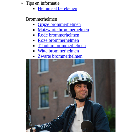
Tips en informatie
Helmmaat berekenen
Brommerhelmen
Grijze brommerhelmen
Matzwarte brommerhelmen
Rode brommerhelmen
Roze brommerhelmen
Titanium brommerhelmen
Witte brommerhelmen
Zwarte brommerhelmen