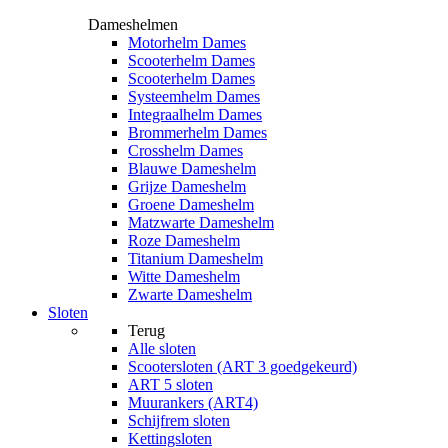
Dameshelmen
Motorhelm Dames
Scooterhelm Dames
Scooterhelm Dames
Systeemhelm Dames
Integraalhelm Dames
Brommerhelm Dames
Crosshelm Dames
Blauwe Dameshelm
Grijze Dameshelm
Groene Dameshelm
Matzwarte Dameshelm
Roze Dameshelm
Titanium Dameshelm
Witte Dameshelm
Zwarte Dameshelm
Sloten
Terug
Alle
sloten
Scootersloten (ART 3 goedgekeurd)
ART 5 sloten
Muurankers (ART4)
Schijfrem sloten
Kettingsloten