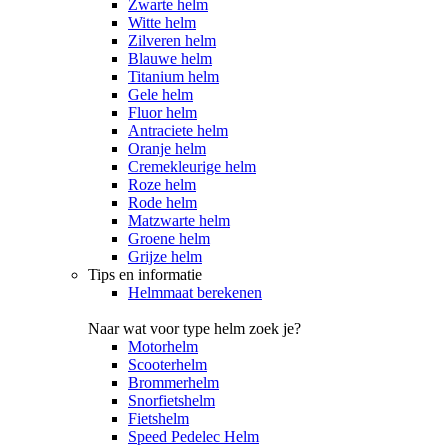
Zwarte helm
Witte helm
Zilveren helm
Blauwe helm
Titanium helm
Gele helm
Fluor helm
Antraciete helm
Oranje helm
Cremekleurige helm
Roze helm
Rode helm
Matzwarte helm
Groene helm
Grijze helm
Tips en informatie
Helmmaat berekenen
Naar wat voor type helm zoek je?
Motorhelm
Scooterhelm
Brommerhelm
Snorfietshelm
Fietshelm
Speed Pedelec Helm