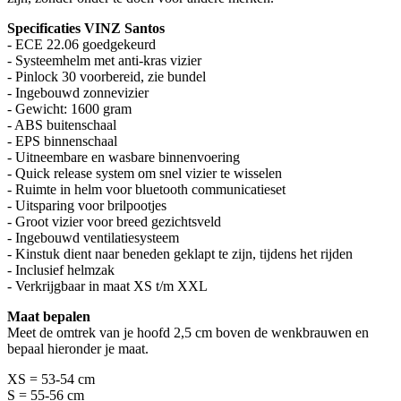
Specificaties VINZ Santos
- ECE 22.06 goedgekeurd
- Systeemhelm met anti-kras vizier
- Pinlock 30 voorbereid, zie bundel
- Ingebouwd zonnevizier
- Gewicht: 1600 gram
- ABS buitenschaal
- EPS binnenschaal
- Uitneembare en wasbare binnenvoering
- Quick release system om snel vizier te wisselen
- Ruimte in helm voor bluetooth communicatieset
- Uitsparing voor brilpootjes
- Groot vizier voor breed gezichtsveld
- Ingebouwd ventilatiesysteem
- Kinstuk dient naar beneden geklapt te zijn, tijdens het rijden
- Inclusief helmzak
- Verkrijgbaar in maat XS t/m XXL
Maat bepalen
Meet de omtrek van je hoofd 2,5 cm boven de wenkbrauwen en
bepaal hieronder je maat.
XS = 53-54 cm
S = 55-56 cm