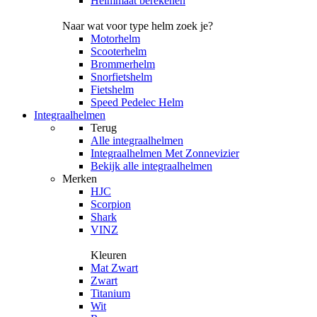
Helmmaat berekenen
Naar wat voor type helm zoek je?
Motorhelm
Scooterhelm
Brommerhelm
Snorfietshelm
Fietshelm
Speed Pedelec Helm
Integraalhelmen
Terug
Alle
integraalhelmen
Integraalhelmen Met Zonnevizier
Bekijk alle integraalhelmen
Merken
HJC
Scorpion
Shark
VINZ
Kleuren
Mat Zwart
Zwart
Titanium
Wit