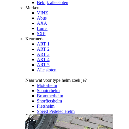
Bekijk alle sloten
Merken
VINZ
Abus
AXA
Luma
SXP
Keurmerk
ART 1
ART 2
ART 3
ART 4
ART 5
Alle sloten
Naar wat voor type helm zoek je?
Motorhelm
Scooterhelm
Brommerhelm
Snorfietshelm
Fietshelm
Speed Pedelec Helm