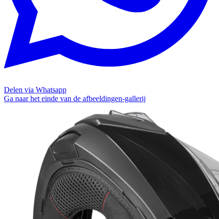
Delen via Whatsapp
Ga naar het einde van de afbeeldingen-gallerij