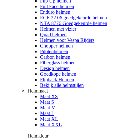
Flip Up helmen
Full Face helmen
Enduro helmen
ECE 22.06 goedgekeurde helmen
NTA 8776 Goedgekeurde helmen
Helmen met vizier
Quad helmen
Helmen voor Vespa Rijders
Chopper helmen
Pilotenhelmen
Carbon helmen
Fiberglass helmen
Design helmen
Goedkope helmen
Flipback Helmen
Bekijk alle helmstijlen
Helmmaat
Maat XS
Maat S
Maat M
Maat L
Maat XL
Maat XXL
Helmkleur