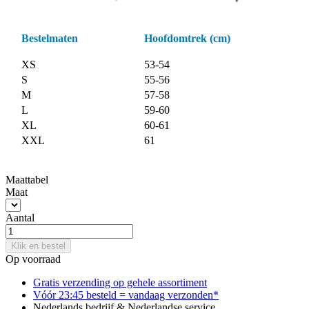
Bestelmaten
Hoofdomtrek (cm)
XS
53-54
S
55-56
M
57-58
L
59-60
XL
60-61
XXL
61
Maattabel
Maat
Aantal
Klik en bestel
Op voorraad
Gratis verzending op gehele assortiment
Vóór 23:45 besteld = vandaag verzonden*
Nederlands bedrijf & Nederlandse service