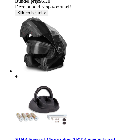
Bundel prijs
96,28
Deze bundel is op voorraad!
Klik en bestel >
+
VINZ Everest Muuranker ART 4 goedgekeurd