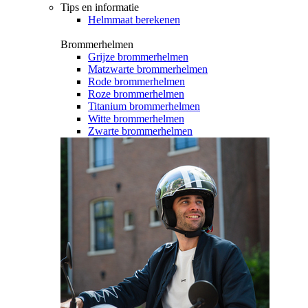
Tips en informatie
Helmmaat berekenen
Brommerhelmen
Grijze brommerhelmen
Matzwarte brommerhelmen
Rode brommerhelmen
Roze brommerhelmen
Titanium brommerhelmen
Witte brommerhelmen
Zwarte brommerhelmen