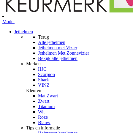
Model
Jethelmen
Terug
Alle
jethelmen
Jethelmen met Vizier
Jethelmen Met Zonnevizier
Bekijk alle jethelmen
Merken
HJC
Scorpion
Shark
VINZ
Kleuren
Mat Zwart
Zwart
Titanium
Wit
Roze
Blauw
Tips en informatie