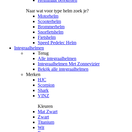
Helmmaat berekenen
Naar wat voor type helm zoek je?
Motorhelm
Scooterhelm
Brommerhelm
Snorfietshelm
Fietshelm
Speed Pedelec Helm
Integraalhelmen
Terug
Alle
integraalhelmen
Integraalhelmen Met Zonnevizier
Bekijk alle integraalhelmen
Merken
HJC
Scorpion
Shark
VINZ
Kleuren
Mat Zwart
Zwart
Titanium
Wit