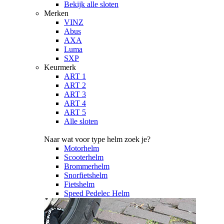
Bekijk alle sloten
Merken
VINZ
Abus
AXA
Luma
SXP
Keurmerk
ART 1
ART 2
ART 3
ART 4
ART 5
Alle sloten
Naar wat voor type helm zoek je?
Motorhelm
Scooterhelm
Brommerhelm
Snorfietshelm
Fietshelm
Speed Pedelec Helm