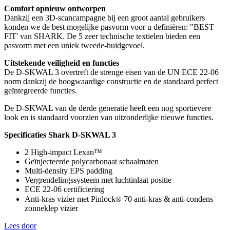
Comfort opnieuw ontworpen
Dankzij een 3D-scancampagne bij een groot aantal gebruikers
konden we de best mogelijke pasvorm voor u definiëren: "BEST
FIT' van SHARK. De 5 zeer technische textielen bieden een
pasvorm met een uniek tweede-huidgevoel.
Uitstekende veiligheid en functies
De D-SKWAL 3 overtreft de strenge eisen van de UN ECE 22-06
norm dankzij de hoogwaardige constructie en de standaard perfect
geïntegreerde functies.
De D-SKWAL van de derde generatie heeft een nog sportievere
look en is standaard voorzien van uitzonderlijke nieuwe functies.
Specificaties Shark D-SKWAL 3
2 High-impact Lexan™
Geïnjecteerde polycarbonaat schaalmaten
Multi-density EPS padding
Vergrendelingssysteem met luchtinlaat positie
ECE 22-06 certificiering
®
Anti-kras vizier met Pinlock
70 anti-kras & anti-condens
zonneklep vizier
Lees door