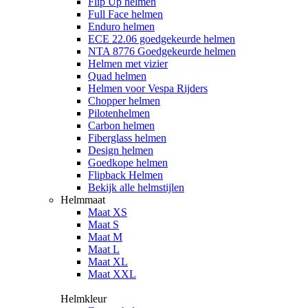
Flip Up helmen
Full Face helmen
Enduro helmen
ECE 22.06 goedgekeurde helmen
NTA 8776 Goedgekeurde helmen
Helmen met vizier
Quad helmen
Helmen voor Vespa Rijders
Chopper helmen
Pilotenhelmen
Carbon helmen
Fiberglass helmen
Design helmen
Goedkope helmen
Flipback Helmen
Bekijk alle helmstijlen
Helmmaat
Maat XS
Maat S
Maat M
Maat L
Maat XL
Maat XXL
Helmkleur