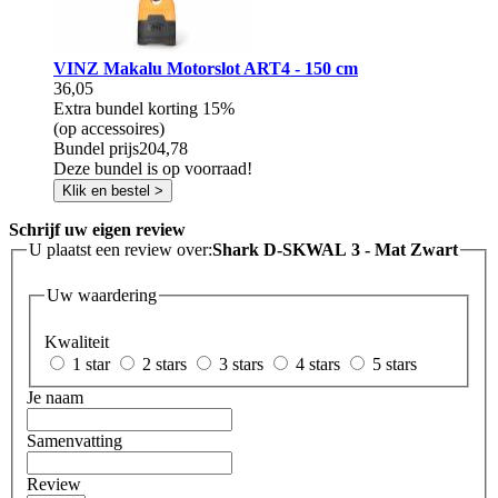
VINZ Makalu Motorslot ART4 - 150 cm
36,05
Extra bundel korting
15%
(op accessoires)
Bundel prijs
204,78
Deze bundel is op voorraad!
Klik en bestel >
Schrijf uw eigen review
U plaatst een review over:
Shark D-SKWAL 3 - Mat Zwart
Uw waardering
Kwaliteit
1 star
2 stars
3 stars
4 stars
5 stars
Je naam
Samenvatting
Review