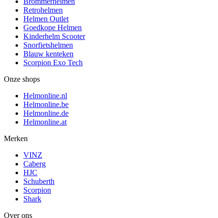
Brommerhelmen
Retrohelmen
Helmen Outlet
Goedkope Helmen
Kinderhelm Scooter
Snorfietshelmen
Blauw kenteken
Scorpion Exo Tech
Onze shops
Helmonline.nl
Helmonline.be
Helmonline.de
Helmonline.at
Merken
VINZ
Caberg
HJC
Schuberth
Scorpion
Shark
Over ons