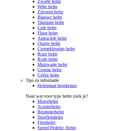
Zwarte helm
Witte helm
Zilveren helm
Blauwe helm
Titanium helm
Gele helm
Fluor helm
Antraciete helm
Oranje helm
Cremekleurige helm
Roze helm
Rode helm
Matzwarte helm
Groene helm
Grijze helm
Tips en informatie
Helmmaat berekenen
Naar wat voor type helm zoek je?
Motorhelm
Scooterhelm
Brommerhelm
Snorfietshelm
Fietshelm
Speed Pedelec Helm