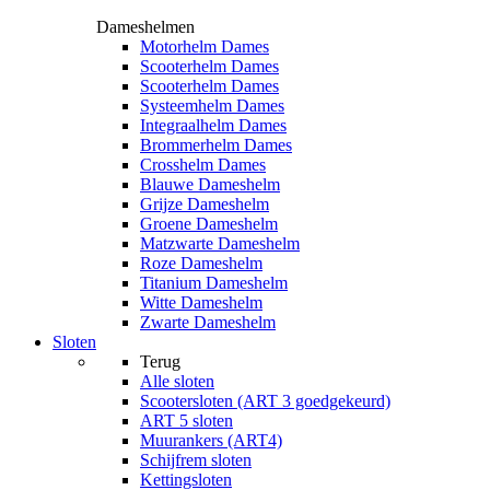
Dameshelmen
Motorhelm Dames
Scooterhelm Dames
Scooterhelm Dames
Systeemhelm Dames
Integraalhelm Dames
Brommerhelm Dames
Crosshelm Dames
Blauwe Dameshelm
Grijze Dameshelm
Groene Dameshelm
Matzwarte Dameshelm
Roze Dameshelm
Titanium Dameshelm
Witte Dameshelm
Zwarte Dameshelm
Sloten
Terug
Alle
sloten
Scootersloten (ART 3 goedgekeurd)
ART 5 sloten
Muurankers (ART4)
Schijfrem sloten
Kettingsloten