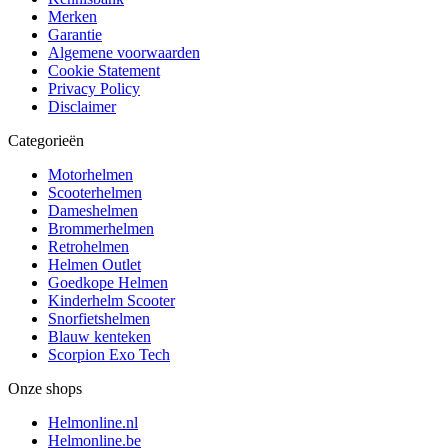
Merken
Garantie
Algemene voorwaarden
Cookie Statement
Privacy Policy
Disclaimer
Categorieën
Motorhelmen
Scooterhelmen
Dameshelmen
Brommerhelmen
Retrohelmen
Helmen Outlet
Goedkope Helmen
Kinderhelm Scooter
Snorfietshelmen
Blauw kenteken
Scorpion Exo Tech
Onze shops
Helmonline.nl
Helmonline.be