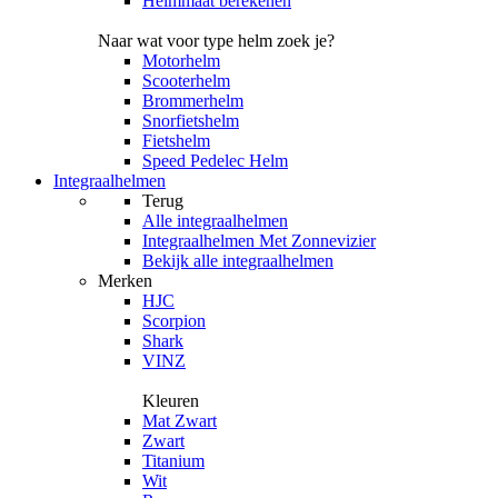
Helmmaat berekenen
Naar wat voor type helm zoek je?
Motorhelm
Scooterhelm
Brommerhelm
Snorfietshelm
Fietshelm
Speed Pedelec Helm
Integraalhelmen
Terug
Alle
integraalhelmen
Integraalhelmen Met Zonnevizier
Bekijk alle integraalhelmen
Merken
HJC
Scorpion
Shark
VINZ
Kleuren
Mat Zwart
Zwart
Titanium
Wit