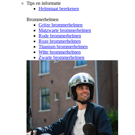
Tips en informatie
Helmmaat berekenen
Brommerhelmen
Grijze brommerhelmen
Matzwarte brommerhelmen
Rode brommerhelmen
Roze brommerhelmen
Titanium brommerhelmen
Witte brommerhelmen
Zwarte brommerhelmen