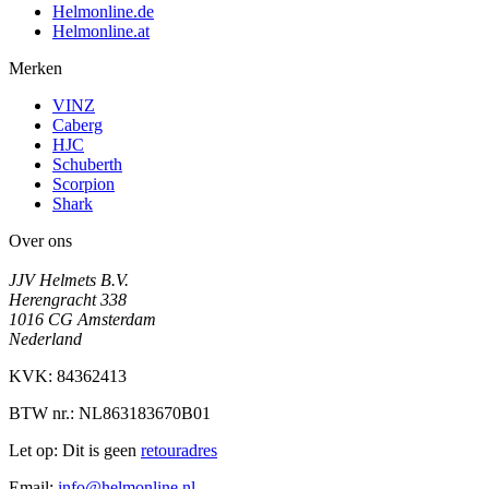
Helmonline.de
Helmonline.at
Merken
VINZ
Caberg
HJC
Schuberth
Scorpion
Shark
Over ons
JJV Helmets B.V.
Herengracht 338
1016 CG Amsterdam
Nederland
KVK: 84362413
BTW nr.: NL863183670B01
Let op: Dit is geen
retouradres
Email:
info@helmonline.nl