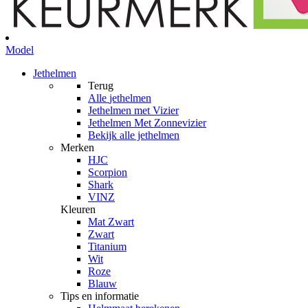
Model
Jethelmen
Terug
Alle
jethelmen
Jethelmen met Vizier
Jethelmen Met Zonnevizier
Bekijk alle jethelmen
Merken
HJC
Scorpion
Shark
VINZ
Kleuren
Mat Zwart
Zwart
Titanium
Wit
Roze
Blauw
Tips en informatie