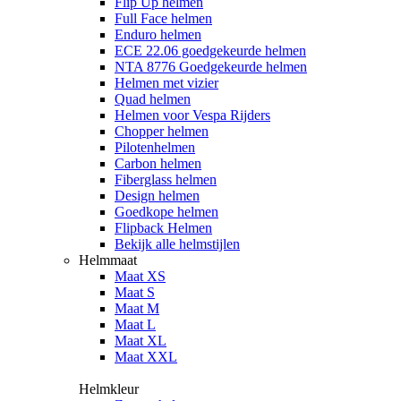
Flip Up helmen
Full Face helmen
Enduro helmen
ECE 22.06 goedgekeurde helmen
NTA 8776 Goedgekeurde helmen
Helmen met vizier
Quad helmen
Helmen voor Vespa Rijders
Chopper helmen
Pilotenhelmen
Carbon helmen
Fiberglass helmen
Design helmen
Goedkope helmen
Flipback Helmen
Bekijk alle helmstijlen
Helmmaat
Maat XS
Maat S
Maat M
Maat L
Maat XL
Maat XXL
Helmkleur