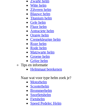
Zwarte helm
Witte helm
Zilveren helm
Blauwe helm
Titanium helm
Gele helm
Fluor helm
Antraciete helm
Oranje helm
Cremekleurige helm
Roze helm
Rode helm
Matzwarte helm
Groene helm
Grijze helm
Tips en informatie
Helmmaat berekenen
Naar wat voor type helm zoek je?
Motorhelm
Scooterhelm
Brommerhelm
Snorfietshelm
Fietshelm
Speed Pedelec Helm