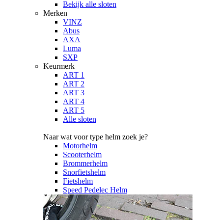
Bekijk alle sloten
Merken
VINZ
Abus
AXA
Luma
SXP
Keurmerk
ART 1
ART 2
ART 3
ART 4
ART 5
Alle sloten
Naar wat voor type helm zoek je?
Motorhelm
Scooterhelm
Brommerhelm
Snorfietshelm
Fietshelm
Speed Pedelec Helm