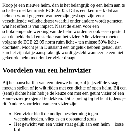
Koop je een nieuwe helm, dan is het belangrijk op een helm aan te
schaffen met keurmerk ECE 22-05. Dit is een keurmerk dat aan
helmen wordt gegeven wanneer zijn geslaagd zijn voor
verschillende veiligheidstest waarbij onder andere wordt gemeten
wat het effect is van impact. Naast de eisen voor een
schokdempende werking van de helm worden er ook eisen gesteld
aan de helderheid en sterkte van het vizier. Alle vizieren moeten
volgens de ECE 22.05 norm ruim licht – ten minste 50% licht -
doorlaten. Mocht je in Duitsland een ongeluk hebben gehad, dan
kan het zijn dat je aansprakelijk wordt gesteld wanneer je een niet
gekeurde helm met donker vizier draagt.
Voordelen van een helmvizier
Bij het aanschaffen van een nieuwe helm, zul je jezelf de vraag
moeten stellen of je wilt rijden met een dichte of open helm. Bij een
(semi) dichte helm heb je de keuze om met een getint vizier of een
zonnevizier je ogen af te dekken. Dit is prettig bij fel licht tijdens je
rit. Andere voordelen van een vizier zijn:
Een vizier biedt de nodige bescherming tegen
weersinvloeden, vliegjes en opspattend gruis
Het gewicht van een vizier staat gelijk aan een helm + losse
bril