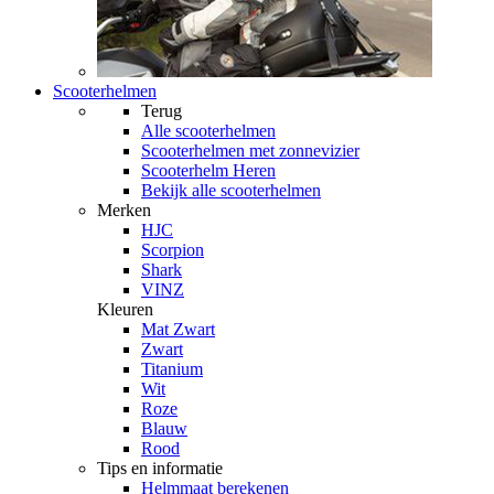
Scooterhelmen
Terug
Alle
scooterhelmen
Scooterhelmen met zonnevizier
Scooterhelm Heren
Bekijk alle scooterhelmen
Merken
HJC
Scorpion
Shark
VINZ
Kleuren
Mat Zwart
Zwart
Titanium
Wit
Roze
Blauw
Rood
Tips en informatie
Helmmaat berekenen