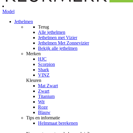
Model
Jethelmen
Terug
Alle
jethelmen
Jethelmen met Vizier
Jethelmen Met Zonnevizier
Bekijk alle jethelmen
Merken
HJC
Scorpion
Shark
VINZ
Kleuren
Mat Zwart
Zwart
Titanium
Wit
Roze
Blauw
Tips en informatie
Helmmaat berekenen