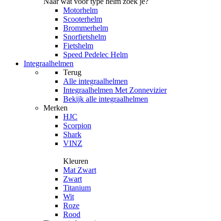
Naar wat voor type helm zoek je?
Motorhelm
Scooterhelm
Brommerhelm
Snorfietshelm
Fietshelm
Speed Pedelec Helm
Integraalhelmen
Terug
Alle
integraalhelmen
Integraalhelmen Met Zonnevizier
Bekijk alle integraalhelmen
Merken
HJC
Scorpion
Shark
VINZ
Kleuren
Mat Zwart
Zwart
Titanium
Wit
Roze
Rood