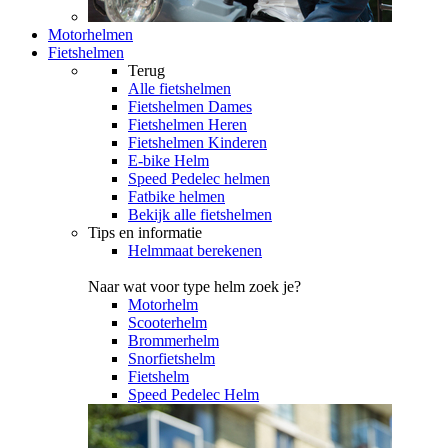
Motorhelmen
Fietshelmen
Terug
Alle
fietshelmen
Fietshelmen Dames
Fietshelmen Heren
Fietshelmen Kinderen
E-bike Helm
Speed Pedelec helmen
Fatbike helmen
Bekijk alle fietshelmen
Tips en informatie
Helmmaat berekenen
Naar wat voor type helm zoek je?
Motorhelm
Scooterhelm
Brommerhelm
Snorfietshelm
Fietshelm
Speed Pedelec Helm