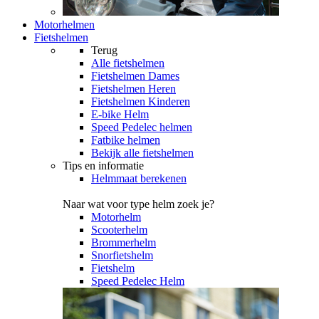
Motorhelmen
Fietshelmen
Terug
Alle
fietshelmen
Fietshelmen Dames
Fietshelmen Heren
Fietshelmen Kinderen
E-bike Helm
Speed Pedelec helmen
Fatbike helmen
Bekijk alle fietshelmen
Tips en informatie
Helmmaat berekenen
Naar wat voor type helm zoek je?
Motorhelm
Scooterhelm
Brommerhelm
Snorfietshelm
Fietshelm
Speed Pedelec Helm