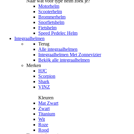
Naar wat voor type helm zoek je?
Motorhelm
Scooterhelm
Brommerhelm
Snorfietshelm
Fietshelm
Speed Pedelec Helm
Integraalhelmen
Terug
Alle
integraalhelmen
Integraalhelmen Met Zonnevizier
Bekijk alle integraalhelmen
Merken
HJC
Scorpion
Shark
VINZ
Kleuren
Mat Zwart
Zwart
Titanium
Wit
Roze
Rood