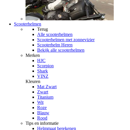
Scooterhelmen
Terug
Alle
scooterhelmen
Scooterhelmen met zonnevizier
Scooterhelm Heren
Bekijk alle scooterhelmen
Merken
HJC
Scorpion
Shark
VINZ
Kleuren
Mat Zwart
Zwart
Titanium
Wit
Roze
Blauw
Rood
Tips en informatie
Helmmaat berekenen