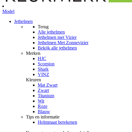
Model
Jethelmen
Terug
Alle
jethelmen
Jethelmen met Vizier
Jethelmen Met Zonnevizier
Bekijk alle jethelmen
Merken
HJC
Scorpion
Shark
VINZ
Kleuren
Mat Zwart
Zwart
Titanium
Wit
Roze
Blauw
Tips en informatie
Helmmaat berekenen