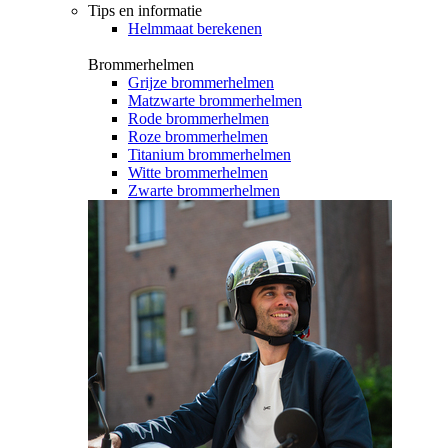
Tips en informatie
Helmmaat berekenen
Brommerhelmen
Grijze brommerhelmen
Matzwarte brommerhelmen
Rode brommerhelmen
Roze brommerhelmen
Titanium brommerhelmen
Witte brommerhelmen
Zwarte brommerhelmen