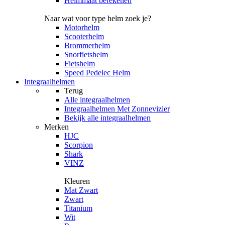
Helmmaat berekenen
Naar wat voor type helm zoek je?
Motorhelm
Scooterhelm
Brommerhelm
Snorfietshelm
Fietshelm
Speed Pedelec Helm
Integraalhelmen
Terug
Alle
integraalhelmen
Integraalhelmen Met Zonnevizier
Bekijk alle integraalhelmen
Merken
HJC
Scorpion
Shark
VINZ
Kleuren
Mat Zwart
Zwart
Titanium
Wit