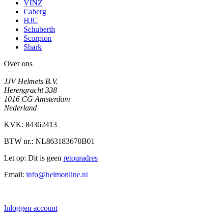
VINZ
Caberg
HJC
Schuberth
Scorpion
Shark
Over ons
JJV Helmets B.V.
Herengracht 338
1016 CG Amsterdam
Nederland
KVK: 84362413
BTW nr.: NL863183670B01
Let op: Dit is geen
retouradres
Email:
info@helmonline.nl
Inloggen account