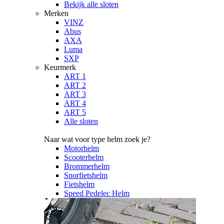
Bekijk alle sloten
Merken
VINZ
Abus
AXA
Luma
SXP
Keurmerk
ART 1
ART 2
ART 3
ART 4
ART 5
Alle sloten
Naar wat voor type helm zoek je?
Motorhelm
Scooterhelm
Brommerhelm
Snorfietshelm
Fietshelm
Speed Pedelec Helm