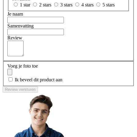
1 star
2 stars
3 stars
4 stars
5 stars
Je naam
Samenvatting
Review
Voeg je foto toe
Ik beveel dit product aan
Review versturen