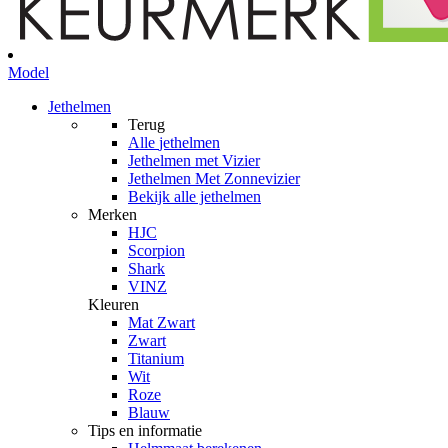
Model
Jethelmen
Terug
Alle
jethelmen
Jethelmen met Vizier
Jethelmen Met Zonnevizier
Bekijk alle jethelmen
Merken
HJC
Scorpion
Shark
VINZ
Kleuren
Mat Zwart
Zwart
Titanium
Wit
Roze
Blauw
Tips en informatie