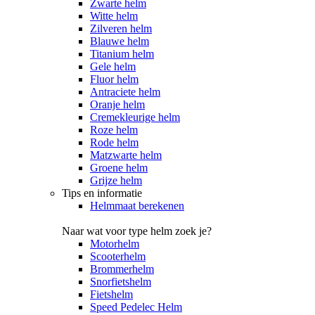
Zwarte helm
Witte helm
Zilveren helm
Blauwe helm
Titanium helm
Gele helm
Fluor helm
Antraciete helm
Oranje helm
Cremekleurige helm
Roze helm
Rode helm
Matzwarte helm
Groene helm
Grijze helm
Tips en informatie
Helmmaat berekenen
Naar wat voor type helm zoek je?
Motorhelm
Scooterhelm
Brommerhelm
Snorfietshelm
Fietshelm
Speed Pedelec Helm