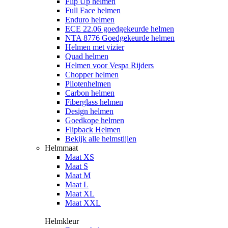
Flip Up helmen
Full Face helmen
Enduro helmen
ECE 22.06 goedgekeurde helmen
NTA 8776 Goedgekeurde helmen
Helmen met vizier
Quad helmen
Helmen voor Vespa Rijders
Chopper helmen
Pilotenhelmen
Carbon helmen
Fiberglass helmen
Design helmen
Goedkope helmen
Flipback Helmen
Bekijk alle helmstijlen
Helmmaat
Maat XS
Maat S
Maat M
Maat L
Maat XL
Maat XXL
Helmkleur