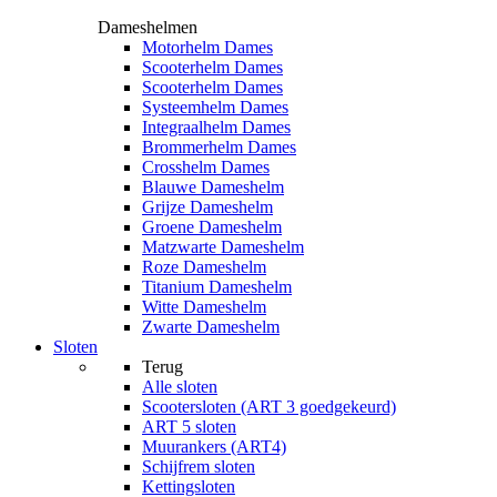
Dameshelmen
Motorhelm Dames
Scooterhelm Dames
Scooterhelm Dames
Systeemhelm Dames
Integraalhelm Dames
Brommerhelm Dames
Crosshelm Dames
Blauwe Dameshelm
Grijze Dameshelm
Groene Dameshelm
Matzwarte Dameshelm
Roze Dameshelm
Titanium Dameshelm
Witte Dameshelm
Zwarte Dameshelm
Sloten
Terug
Alle
sloten
Scootersloten (ART 3 goedgekeurd)
ART 5 sloten
Muurankers (ART4)
Schijfrem sloten
Kettingsloten