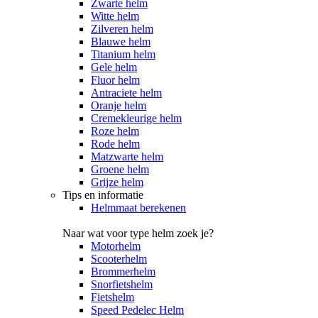
Zwarte helm
Witte helm
Zilveren helm
Blauwe helm
Titanium helm
Gele helm
Fluor helm
Antraciete helm
Oranje helm
Cremekleurige helm
Roze helm
Rode helm
Matzwarte helm
Groene helm
Grijze helm
Tips en informatie
Helmmaat berekenen
Naar wat voor type helm zoek je?
Motorhelm
Scooterhelm
Brommerhelm
Snorfietshelm
Fietshelm
Speed Pedelec Helm