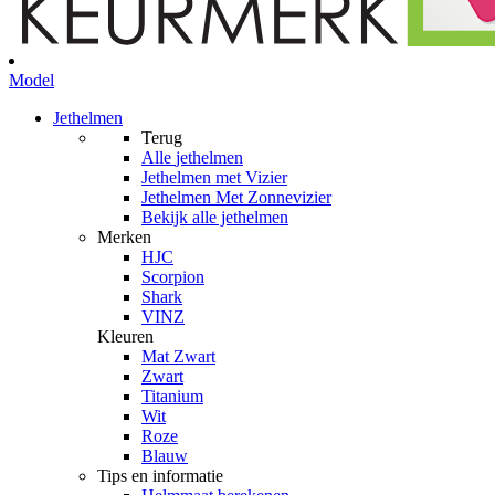
Model
Jethelmen
Terug
Alle
jethelmen
Jethelmen met Vizier
Jethelmen Met Zonnevizier
Bekijk alle jethelmen
Merken
HJC
Scorpion
Shark
VINZ
Kleuren
Mat Zwart
Zwart
Titanium
Wit
Roze
Blauw
Tips en informatie