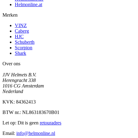
Helmonline.at
Merken
VINZ
Caberg
HJC
Schuberth
Scorpion
Shark
Over ons
JJV Helmets B.V.
Herengracht 338
1016 CG Amsterdam
Nederland
KVK: 84362413
BTW nr.: NL863183670B01
Let op: Dit is geen
retouradres
Email:
info@helmonline.nl