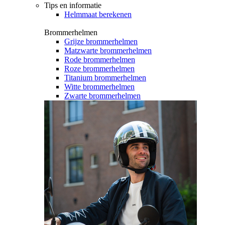
Tips en informatie
Helmmaat berekenen
Brommerhelmen
Grijze brommerhelmen
Matzwarte brommerhelmen
Rode brommerhelmen
Roze brommerhelmen
Titanium brommerhelmen
Witte brommerhelmen
Zwarte brommerhelmen