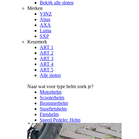
Bekijk alle sloten
Merken
VINZ
Abus
AXA
Luma
SXP
Keurmerk
ART 1
ART 2
ART 3
ART 4
ART 5
Alle sloten
Naar wat voor type helm zoek je?
Motorhelm
Scooterhelm
Brommerhelm
Snorfietshelm
Fietshelm
Speed Pedelec Helm