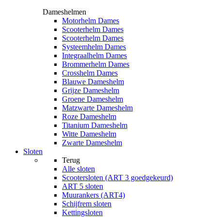
Dameshelmen
Motorhelm Dames
Scooterhelm Dames
Scooterhelm Dames
Systeemhelm Dames
Integraalhelm Dames
Brommerhelm Dames
Crosshelm Dames
Blauwe Dameshelm
Grijze Dameshelm
Groene Dameshelm
Matzwarte Dameshelm
Roze Dameshelm
Titanium Dameshelm
Witte Dameshelm
Zwarte Dameshelm
Sloten
Terug
Alle
sloten
Scootersloten (ART 3 goedgekeurd)
ART 5 sloten
Muurankers (ART4)
Schijfrem sloten
Kettingsloten