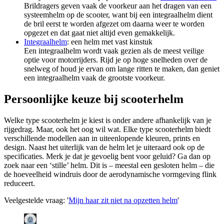
Brildragers geven vaak de voorkeur aan het dragen van een
systeemhelm op de scooter, want bij een integraalhelm dient
de bril eerst te worden afgezet om daarna weer te worden
opgezet en dat gaat niet altijd even gemakkelijk.
Integraalhelm
: een helm met vast kinstuk
Een integraalhelm wordt vaak gezien als de meest veilige
optie voor motorrijders. Rijd je op hoge snelheden over de
snelweg of houd je ervan om lange ritten te maken, dan geniet
een integraalhelm vaak de grootste voorkeur.
Persoonlijke keuze bij scooterhelm
Welke type scooterhelm je kiest is onder andere afhankelijk van je
rijgedrag. Maar, ook het oog wil wat. Elke type scooterhelm biedt
verschillende modellen aan in uiteenlopende kleuren, prints en
design. Naast het uiterlijk van de helm let je uiteraard ook op de
specificaties. Merk je dat je gevoelig bent voor geluid? Ga dan op
zoek naar een ‘stille’ helm. Dit is – meestal een gesloten helm – die
de hoeveelheid windruis door de aerodynamische vormgeving flink
reduceert.
Veelgestelde vraag: '
Mijn haar zit niet na opzetten helm
'