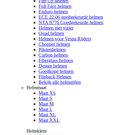
Flip Up helmen
Full Face helmen
Enduro helmen
ECE 22.06 goedgekeurde helmen
NTA 8776 Goedgekeurde helmen
Helmen met vizier
Quad helmen
Helmen voor Vespa Rijders
Chopper helmen
Pilotenhelmen
Carbon helmen
Fiberglass helmen
Design helmen
Goedkope helmen
Flipback Helmen
Bekijk alle helmstijlen
Helmmaat
Maat XS
Maat S
Maat M
Maat L
Maat XL
Maat XXL
Helmkleur