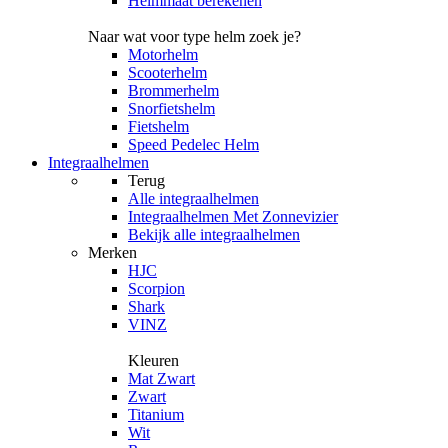
Helmmaat berekenen
Naar wat voor type helm zoek je?
Motorhelm
Scooterhelm
Brommerhelm
Snorfietshelm
Fietshelm
Speed Pedelec Helm
Integraalhelmen
Terug
Alle
integraalhelmen
Integraalhelmen Met Zonnevizier
Bekijk alle integraalhelmen
Merken
HJC
Scorpion
Shark
VINZ
Kleuren
Mat Zwart
Zwart
Titanium
Wit