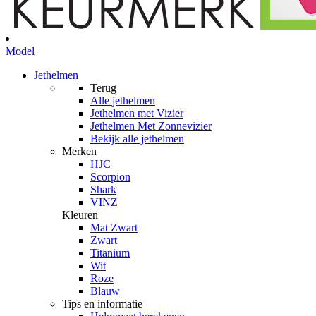
Model
Jethelmen
Terug
Alle
jethelmen
Jethelmen met Vizier
Jethelmen Met Zonnevizier
Bekijk alle jethelmen
Merken
HJC
Scorpion
Shark
VINZ
Kleuren
Mat Zwart
Zwart
Titanium
Wit
Roze
Blauw
Tips en informatie