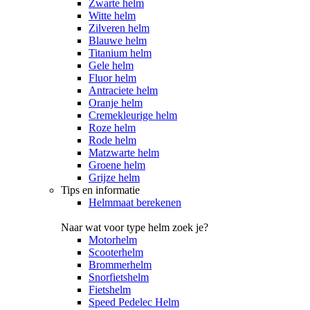
Zwarte helm
Witte helm
Zilveren helm
Blauwe helm
Titanium helm
Gele helm
Fluor helm
Antraciete helm
Oranje helm
Cremekleurige helm
Roze helm
Rode helm
Matzwarte helm
Groene helm
Grijze helm
Tips en informatie
Helmmaat berekenen
Naar wat voor type helm zoek je?
Motorhelm
Scooterhelm
Brommerhelm
Snorfietshelm
Fietshelm
Speed Pedelec Helm