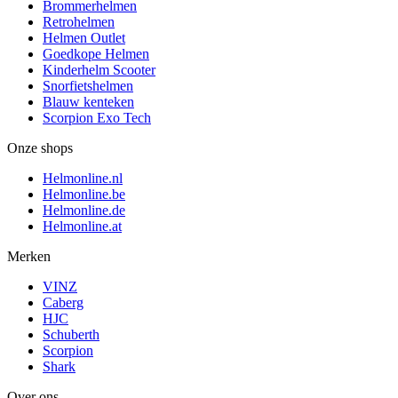
Brommerhelmen
Retrohelmen
Helmen Outlet
Goedkope Helmen
Kinderhelm Scooter
Snorfietshelmen
Blauw kenteken
Scorpion Exo Tech
Onze shops
Helmonline.nl
Helmonline.be
Helmonline.de
Helmonline.at
Merken
VINZ
Caberg
HJC
Schuberth
Scorpion
Shark
Over ons