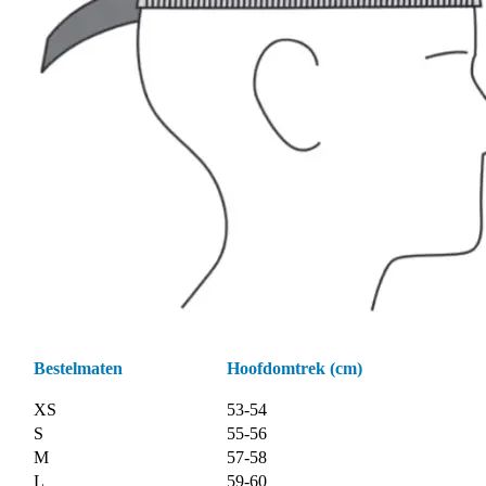
Bestelmaten
Hoofdomtrek (cm)
XS
53-54
S
55-56
M
57-58
L
59-60