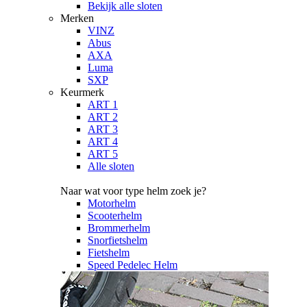
Bekijk alle sloten
Merken
VINZ
Abus
AXA
Luma
SXP
Keurmerk
ART 1
ART 2
ART 3
ART 4
ART 5
Alle sloten
Naar wat voor type helm zoek je?
Motorhelm
Scooterhelm
Brommerhelm
Snorfietshelm
Fietshelm
Speed Pedelec Helm