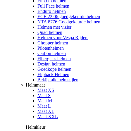
Flip Up helmen
Full Face helmen
Enduro helmen
ECE 22.06 goedgekeurde helmen
NTA 8776 Goedgekeurde helmen
Helmen met vizier
Quad helmen
Helmen voor Vespa Rijders
Chopper helmen
Pilotenhelmen
Carbon helmen
Fiberglass helmen
Design helmen
Goedkope helmen
Flipback Helmen
Bekijk alle helmstijlen
Helmmaat
Maat XS
Maat S
Maat M
Maat L
Maat XL
Maat XXL
Helmkleur