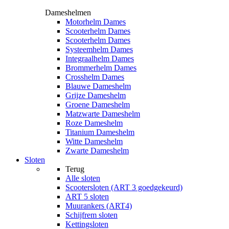
Dameshelmen
Motorhelm Dames
Scooterhelm Dames
Scooterhelm Dames
Systeemhelm Dames
Integraalhelm Dames
Brommerhelm Dames
Crosshelm Dames
Blauwe Dameshelm
Grijze Dameshelm
Groene Dameshelm
Matzwarte Dameshelm
Roze Dameshelm
Titanium Dameshelm
Witte Dameshelm
Zwarte Dameshelm
Sloten
Terug
Alle
sloten
Scootersloten (ART 3 goedgekeurd)
ART 5 sloten
Muurankers (ART4)
Schijfrem sloten
Kettingsloten