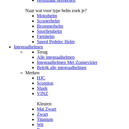
Helmmaat berekenen
Naar wat voor type helm zoek je?
Motorhelm
Scooterhelm
Brommerhelm
Snorfietshelm
Fietshelm
Speed Pedelec Helm
Integraalhelmen
Terug
Alle
integraalhelmen
Integraalhelmen Met Zonnevizier
Bekijk alle integraalhelmen
Merken
HJC
Scorpion
Shark
VINZ
Kleuren
Mat Zwart
Zwart
Titanium
Wit