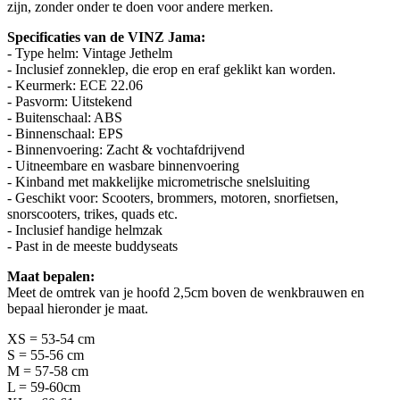
zijn, zonder onder te doen voor andere merken.
Specificaties van de VINZ Jama:
- Type helm: Vintage Jethelm
- Inclusief zonneklep, die erop en eraf geklikt kan worden.
- Keurmerk: ECE 22.06
- Pasvorm: Uitstekend
- Buitenschaal: ABS
- Binnenschaal: EPS
- Binnenvoering: Zacht & vochtafdrijvend
- Uitneembare en wasbare binnenvoering
- Kinband met makkelijke micrometrische snelsluiting
- Geschikt voor: Scooters, brommers, motoren, snorfietsen,
snorscooters, trikes, quads etc.
- Inclusief handige helmzak
- Past in de meeste buddyseats
Maat bepalen:
Meet de omtrek van je hoofd 2,5cm boven de wenkbrauwen en
bepaal hieronder je maat.
XS = 53-54 cm
S = 55-56 cm
M = 57-58 cm
L = 59-60cm