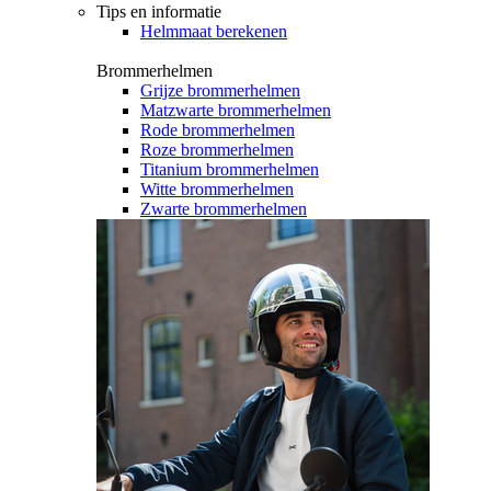
Tips en informatie
Helmmaat berekenen
Brommerhelmen
Grijze brommerhelmen
Matzwarte brommerhelmen
Rode brommerhelmen
Roze brommerhelmen
Titanium brommerhelmen
Witte brommerhelmen
Zwarte brommerhelmen