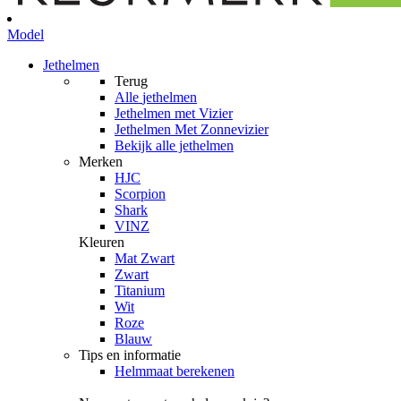
Model
Jethelmen
Terug
Alle
jethelmen
Jethelmen met Vizier
Jethelmen Met Zonnevizier
Bekijk alle jethelmen
Merken
HJC
Scorpion
Shark
VINZ
Kleuren
Mat Zwart
Zwart
Titanium
Wit
Roze
Blauw
Tips en informatie
Helmmaat berekenen