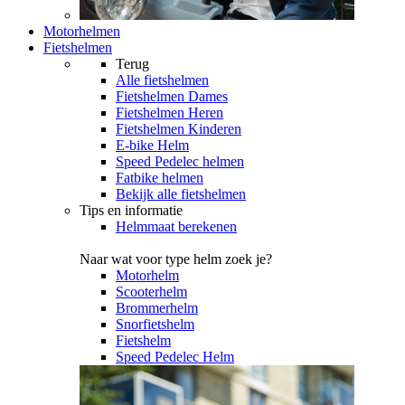
Motorhelmen
Fietshelmen
Terug
Alle
fietshelmen
Fietshelmen Dames
Fietshelmen Heren
Fietshelmen Kinderen
E-bike Helm
Speed Pedelec helmen
Fatbike helmen
Bekijk alle fietshelmen
Tips en informatie
Helmmaat berekenen
Naar wat voor type helm zoek je?
Motorhelm
Scooterhelm
Brommerhelm
Snorfietshelm
Fietshelm
Speed Pedelec Helm