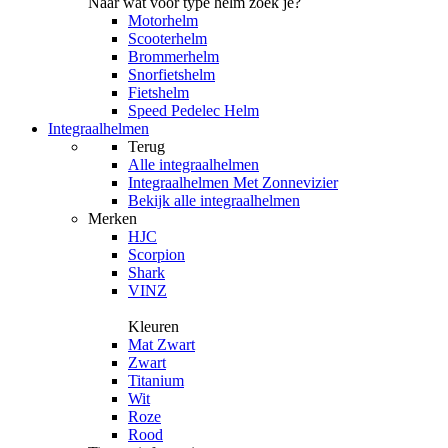
Naar wat voor type helm zoek je?
Motorhelm
Scooterhelm
Brommerhelm
Snorfietshelm
Fietshelm
Speed Pedelec Helm
Integraalhelmen
Terug
Alle
integraalhelmen
Integraalhelmen Met Zonnevizier
Bekijk alle integraalhelmen
Merken
HJC
Scorpion
Shark
VINZ
Kleuren
Mat Zwart
Zwart
Titanium
Wit
Roze
Rood