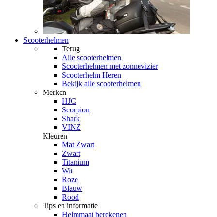
Scooterhelmen
Terug
Alle
scooterhelmen
Scooterhelmen met zonnevizier
Scooterhelm Heren
Bekijk alle scooterhelmen
Merken
HJC
Scorpion
Shark
VINZ
Kleuren
Mat Zwart
Zwart
Titanium
Wit
Roze
Blauw
Rood
Tips en informatie
Helmmaat berekenen