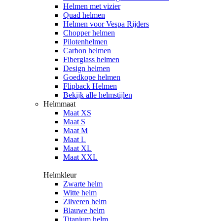
Helmen met vizier
Quad helmen
Helmen voor Vespa Rijders
Chopper helmen
Pilotenhelmen
Carbon helmen
Fiberglass helmen
Design helmen
Goedkope helmen
Flipback Helmen
Bekijk alle helmstijlen
Helmmaat
Maat XS
Maat S
Maat M
Maat L
Maat XL
Maat XXL
Helmkleur
Zwarte helm
Witte helm
Zilveren helm
Blauwe helm
Titanium helm