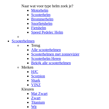
Naar wat voor type helm zoek je?
Motorhelm
Scooterhelm
Brommerhelm
Snorfietshelm
Fietshelm
Speed Pedelec Helm
Scooterhelmen
Terug
Alle
scooterhelmen
Scooterhelmen met zonnevizier
Scooterhelm Heren
Bekijk alle scooterhelmen
Merken
HJC
Scorpion
Shark
VINZ
Kleuren
Mat Zwart
Zwart
Titanium
Wit