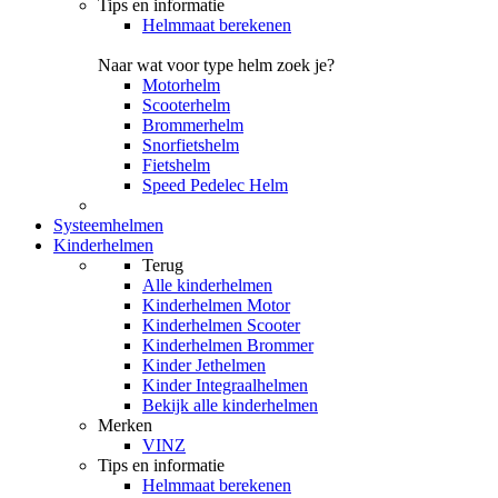
Tips en informatie
Helmmaat berekenen
Naar wat voor type helm zoek je?
Motorhelm
Scooterhelm
Brommerhelm
Snorfietshelm
Fietshelm
Speed Pedelec Helm
Systeemhelmen
Kinderhelmen
Terug
Alle
kinderhelmen
Kinderhelmen Motor
Kinderhelmen Scooter
Kinderhelmen Brommer
Kinder Jethelmen
Kinder Integraalhelmen
Bekijk alle kinderhelmen
Merken
VINZ
Tips en informatie
Helmmaat berekenen