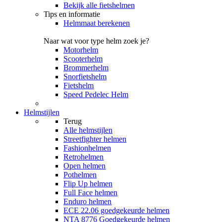
Bekijk alle fietshelmen
Tips en informatie
Helmmaat berekenen
Naar wat voor type helm zoek je?
Motorhelm
Scooterhelm
Brommerhelm
Snorfietshelm
Fietshelm
Speed Pedelec Helm
Helmstijlen
Terug
Alle
helmstijlen
Streetfighter helmen
Fashionhelmen
Retrohelmen
Open helmen
Pothelmen
Flip Up helmen
Full Face helmen
Enduro helmen
ECE 22.06 goedgekeurde helmen
NTA 8776 Goedgekeurde helmen