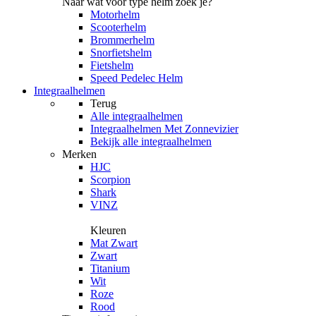
Naar wat voor type helm zoek je?
Motorhelm
Scooterhelm
Brommerhelm
Snorfietshelm
Fietshelm
Speed Pedelec Helm
Integraalhelmen
Terug
Alle
integraalhelmen
Integraalhelmen Met Zonnevizier
Bekijk alle integraalhelmen
Merken
HJC
Scorpion
Shark
VINZ
Kleuren
Mat Zwart
Zwart
Titanium
Wit
Roze
Rood