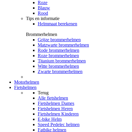
Roze
Blauw
Rood
Tips en informatie
Helmmaat berekenen
Brommerhelmen
Grijze brommerhelmen
Matzwarte brommerhelmen
Rode brommerhelmen
Roze brommerhelmen
Titanium brommerhelmen
Witte brommerhelmen
Zwarte brommerhelmen
Motorhelmen
Fietshelmen
Terug
Alle
fietshelmen
Fietshelmen Dames
Fietshelmen Heren
Fietshelmen Kinderen
E-bike Helm
Speed Pedelec helmen
Fatbike helmen