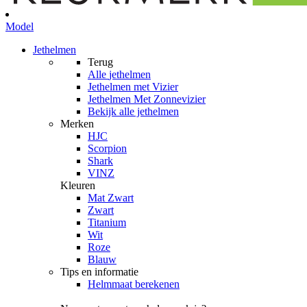
Model
Jethelmen
Terug
Alle
jethelmen
Jethelmen met Vizier
Jethelmen Met Zonnevizier
Bekijk alle jethelmen
Merken
HJC
Scorpion
Shark
VINZ
Kleuren
Mat Zwart
Zwart
Titanium
Wit
Roze
Blauw
Tips en informatie
Helmmaat berekenen