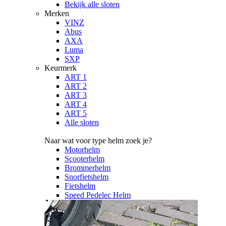
Bekijk alle sloten
Merken
VINZ
Abus
AXA
Luma
SXP
Keurmerk
ART 1
ART 2
ART 3
ART 4
ART 5
Alle sloten
Naar wat voor type helm zoek je?
Motorhelm
Scooterhelm
Brommerhelm
Snorfietshelm
Fietshelm
Speed Pedelec Helm