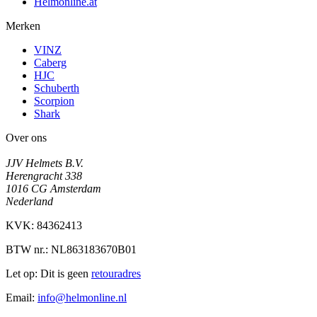
Helmonline.at
Merken
VINZ
Caberg
HJC
Schuberth
Scorpion
Shark
Over ons
JJV Helmets B.V.
Herengracht 338
1016 CG Amsterdam
Nederland
KVK: 84362413
BTW nr.: NL863183670B01
Let op: Dit is geen
retouradres
Email:
info@helmonline.nl