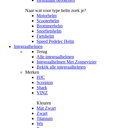
Helmmaat berekenen
Naar wat voor type helm zoek je?
Motorhelm
Scooterhelm
Brommerhelm
Snorfietshelm
Fietshelm
Speed Pedelec Helm
Integraalhelmen
Terug
Alle
integraalhelmen
Integraalhelmen Met Zonnevizier
Bekijk alle integraalhelmen
Merken
HJC
Scorpion
Shark
VINZ
Kleuren
Mat Zwart
Zwart
Titanium
Wit