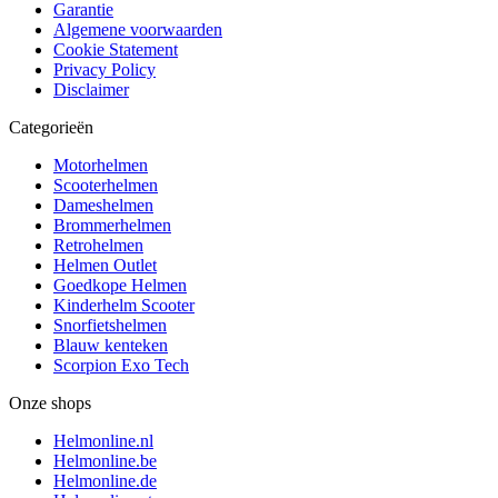
Garantie
Algemene voorwaarden
Cookie Statement
Privacy Policy
Disclaimer
Categorieën
Motorhelmen
Scooterhelmen
Dameshelmen
Brommerhelmen
Retrohelmen
Helmen Outlet
Goedkope Helmen
Kinderhelm Scooter
Snorfietshelmen
Blauw kenteken
Scorpion Exo Tech
Onze shops
Helmonline.nl
Helmonline.be
Helmonline.de