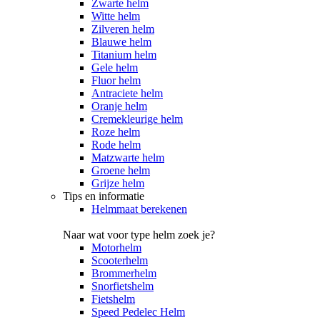
Zwarte helm
Witte helm
Zilveren helm
Blauwe helm
Titanium helm
Gele helm
Fluor helm
Antraciete helm
Oranje helm
Cremekleurige helm
Roze helm
Rode helm
Matzwarte helm
Groene helm
Grijze helm
Tips en informatie
Helmmaat berekenen
Naar wat voor type helm zoek je?
Motorhelm
Scooterhelm
Brommerhelm
Snorfietshelm
Fietshelm
Speed Pedelec Helm