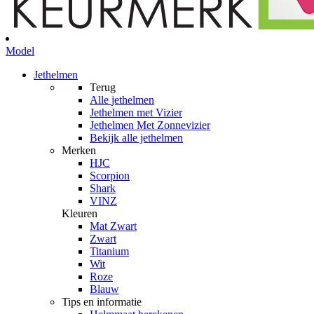
Model
Jethelmen
Terug
Alle
jethelmen
Jethelmen met Vizier
Jethelmen Met Zonnevizier
Bekijk alle jethelmen
Merken
HJC
Scorpion
Shark
VINZ
Kleuren
Mat Zwart
Zwart
Titanium
Wit
Roze
Blauw
Tips en informatie