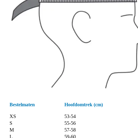
Bestelmaten
Hoofdomtrek (cm)
XS
53-54
S
55-56
M
57-58
L
59-60