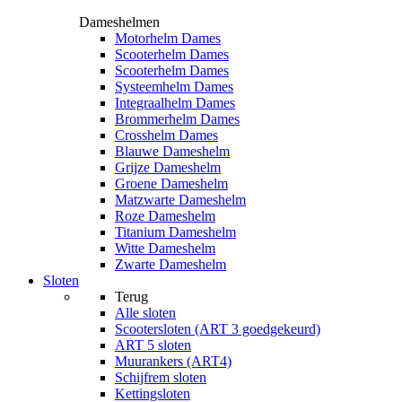
Dameshelmen
Motorhelm Dames
Scooterhelm Dames
Scooterhelm Dames
Systeemhelm Dames
Integraalhelm Dames
Brommerhelm Dames
Crosshelm Dames
Blauwe Dameshelm
Grijze Dameshelm
Groene Dameshelm
Matzwarte Dameshelm
Roze Dameshelm
Titanium Dameshelm
Witte Dameshelm
Zwarte Dameshelm
Sloten
Terug
Alle
sloten
Scootersloten (ART 3 goedgekeurd)
ART 5 sloten
Muurankers (ART4)
Schijfrem sloten
Kettingsloten