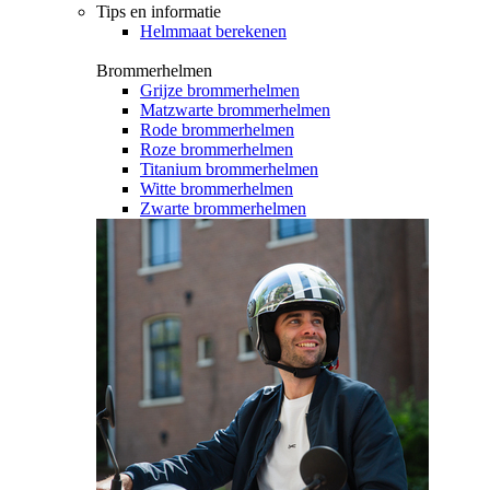
Tips en informatie
Helmmaat berekenen
Brommerhelmen
Grijze brommerhelmen
Matzwarte brommerhelmen
Rode brommerhelmen
Roze brommerhelmen
Titanium brommerhelmen
Witte brommerhelmen
Zwarte brommerhelmen