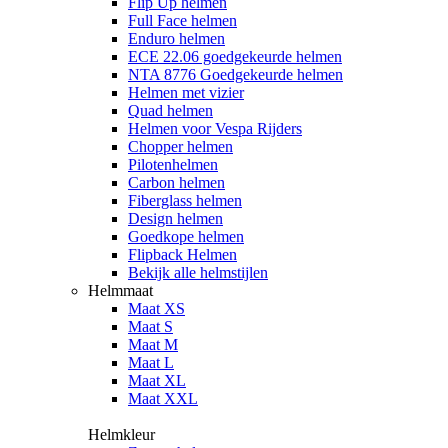
Flip Up helmen
Full Face helmen
Enduro helmen
ECE 22.06 goedgekeurde helmen
NTA 8776 Goedgekeurde helmen
Helmen met vizier
Quad helmen
Helmen voor Vespa Rijders
Chopper helmen
Pilotenhelmen
Carbon helmen
Fiberglass helmen
Design helmen
Goedkope helmen
Flipback Helmen
Bekijk alle helmstijlen
Helmmaat
Maat XS
Maat S
Maat M
Maat L
Maat XL
Maat XXL
Helmkleur