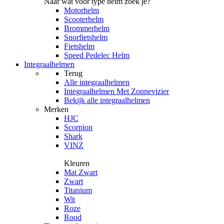
Naar wat voor type helm zoek je?
Motorhelm
Scooterhelm
Brommerhelm
Snorfietshelm
Fietshelm
Speed Pedelec Helm
Integraalhelmen
Terug
Alle
integraalhelmen
Integraalhelmen Met Zonnevizier
Bekijk alle integraalhelmen
Merken
HJC
Scorpion
Shark
VINZ
Kleuren
Mat Zwart
Zwart
Titanium
Wit
Roze
Rood