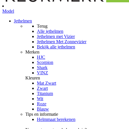
Model
Jethelmen
Terug
Alle
jethelmen
Jethelmen met Vizier
Jethelmen Met Zonnevizier
Bekijk alle jethelmen
Merken
HJC
Scorpion
Shark
VINZ
Kleuren
Mat Zwart
Zwart
Titanium
Wit
Roze
Blauw
Tips en informatie
Helmmaat berekenen