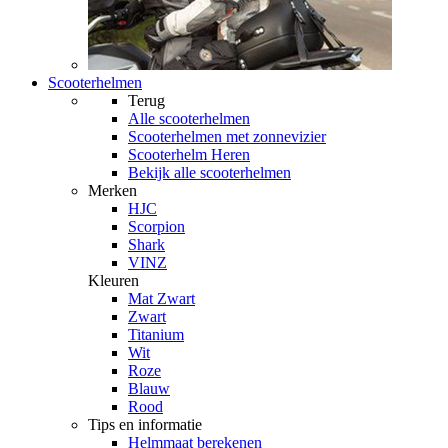
Scooterhelmen
Terug
Alle
scooterhelmen
Scooterhelmen met zonnevizier
Scooterhelm Heren
Bekijk alle scooterhelmen
Merken
HJC
Scorpion
Shark
VINZ
Kleuren
Mat Zwart
Zwart
Titanium
Wit
Roze
Blauw
Rood
Tips en informatie
Helmmaat berekenen