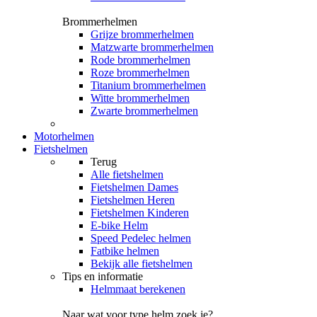
Brommerhelmen
Grijze brommerhelmen
Matzwarte brommerhelmen
Rode brommerhelmen
Roze brommerhelmen
Titanium brommerhelmen
Witte brommerhelmen
Zwarte brommerhelmen
Motorhelmen
Fietshelmen
Terug
Alle
fietshelmen
Fietshelmen Dames
Fietshelmen Heren
Fietshelmen Kinderen
E-bike Helm
Speed Pedelec helmen
Fatbike helmen
Bekijk alle fietshelmen
Tips en informatie
Helmmaat berekenen
Naar wat voor type helm zoek je?