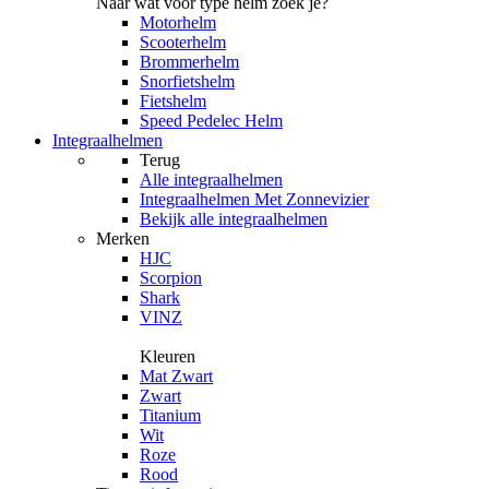
Naar wat voor type helm zoek je?
Motorhelm
Scooterhelm
Brommerhelm
Snorfietshelm
Fietshelm
Speed Pedelec Helm
Integraalhelmen
Terug
Alle
integraalhelmen
Integraalhelmen Met Zonnevizier
Bekijk alle integraalhelmen
Merken
HJC
Scorpion
Shark
VINZ
Kleuren
Mat Zwart
Zwart
Titanium
Wit
Roze
Rood