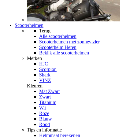
Scooterhelmen
Terug
Alle
scooterhelmen
Scooterhelmen met zonnevizier
Scooterhelm Heren
Bekijk alle scooterhelmen
Merken
HJC
Scorpion
Shark
VINZ
Kleuren
Mat Zwart
Zwart
Titanium
Wit
Roze
Blauw
Rood
Tips en informatie
Helmmaat berekenen