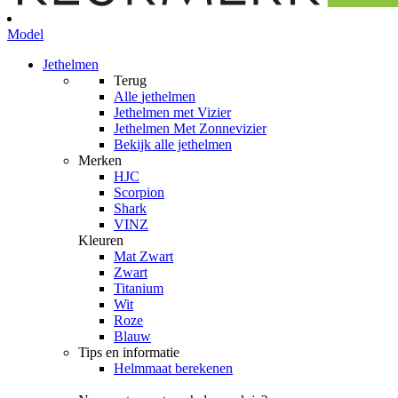
Model
Jethelmen
Terug
Alle
jethelmen
Jethelmen met Vizier
Jethelmen Met Zonnevizier
Bekijk alle jethelmen
Merken
HJC
Scorpion
Shark
VINZ
Kleuren
Mat Zwart
Zwart
Titanium
Wit
Roze
Blauw
Tips en informatie
Helmmaat berekenen