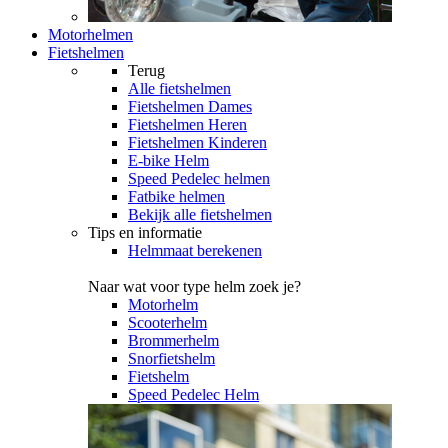
Motorhelmen
Fietshelmen
Terug
Alle
fietshelmen
Fietshelmen Dames
Fietshelmen Heren
Fietshelmen Kinderen
E-bike Helm
Speed Pedelec helmen
Fatbike helmen
Bekijk alle fietshelmen
Tips en informatie
Helmmaat berekenen
Naar wat voor type helm zoek je?
Motorhelm
Scooterhelm
Brommerhelm
Snorfietshelm
Fietshelm
Speed Pedelec Helm