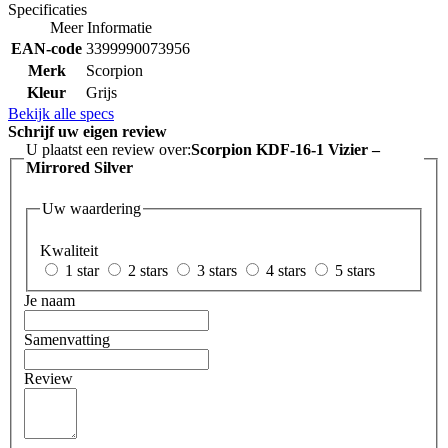
Specificaties
Meer Informatie
EAN-code
3399990073956
Merk
Scorpion
Kleur
Grijs
Bekijk alle specs
Schrijf uw eigen review
U plaatst een review over:
Scorpion KDF-16-1 Vizier –
Mirrored Silver
Uw waardering
Kwaliteit
1 star
2 stars
3 stars
4 stars
5 stars
Je naam
Samenvatting
Review