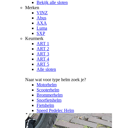
Bekijk alle sloten
Merken
VINZ
Abus
AXA
Luma
SXP
Keurmerk
ART 1
ART 2
ART 3
ART 4
ART 5
Alle sloten
Naar wat voor type helm zoek je?
Motorhelm
Scooterhelm
Brommerhelm
Snorfietshelm
Fietshelm
Speed Pedelec Helm