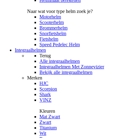
Helmmaat berekenen
Naar wat voor type helm zoek je?
Motorhelm
Scooterhelm
Brommerhelm
Snorfietshelm
Fietshelm
Speed Pedelec Helm
Integraalhelmen
Terug
Alle
integraalhelmen
Integraalhelmen Met Zonnevizier
Bekijk alle integraalhelmen
Merken
HJC
Scorpion
Shark
VINZ
Kleuren
Mat Zwart
Zwart
Titanium
Wit