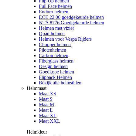
Flip Up helmen
Full Face helmen
Enduro helmen
ECE 22.06 goedgekeurde helmen
NTA 8776 Goedgekeurde helmen
Helmen met vizier
Quad helmen
Helmen voor Vespa Rijders
Chopper helmen
Pilotenhelmen
Carbon helmen
Fiberglass helmen
Design helmen
Goedkope helmen
Flipback Helmen
Bekijk alle helmstijlen
Helmmaat
Maat XS
Maat S
Maat M
Maat L
Maat XL
Maat XXL
Helmkleur