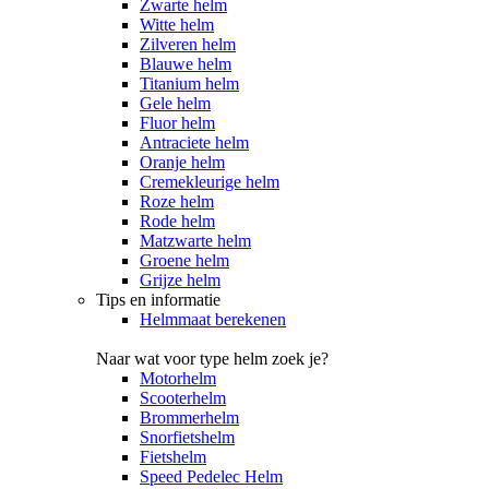
Zwarte helm
Witte helm
Zilveren helm
Blauwe helm
Titanium helm
Gele helm
Fluor helm
Antraciete helm
Oranje helm
Cremekleurige helm
Roze helm
Rode helm
Matzwarte helm
Groene helm
Grijze helm
Tips en informatie
Helmmaat berekenen
Naar wat voor type helm zoek je?
Motorhelm
Scooterhelm
Brommerhelm
Snorfietshelm
Fietshelm
Speed Pedelec Helm