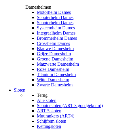
Dameshelmen
Motorhelm Dames
Scooterhelm Dames
Scooterhelm Dames
Systeemhelm Dames
Integraalhelm Dames
Brommerhelm Dames
Crosshelm Dames
Blauwe Dameshelm
Grijze Dameshelm
Groene Dameshelm
Matzwarte Dameshelm
Roze Dameshelm
Titanium Dameshelm
Witte Dameshelm
Zwarte Dameshelm
Sloten
Terug
Alle
sloten
Scootersloten (ART 3 goedgekeurd)
ART 5 sloten
Muurankers (ART4)
Schijfrem sloten
Kettingsloten