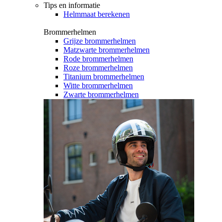
Tips en informatie
Helmmaat berekenen
Brommerhelmen
Grijze brommerhelmen
Matzwarte brommerhelmen
Rode brommerhelmen
Roze brommerhelmen
Titanium brommerhelmen
Witte brommerhelmen
Zwarte brommerhelmen