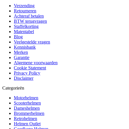
Verzending
Retourneren
Achteraf betalen
BTW terugvragen
Staffelkorting
Matentabel
Blog
Veelgestelde vragen
Kennisbank
Merken
Garantie
Algemene voorwaarden
Cookie Statement
Privacy Policy
Disclaimer
Categorieën
Motorhelmen
Scooterhelmen
Dameshelmen
Brommerhelmen
Retrohelmen
Helmen Outlet
Goedkope Helmen