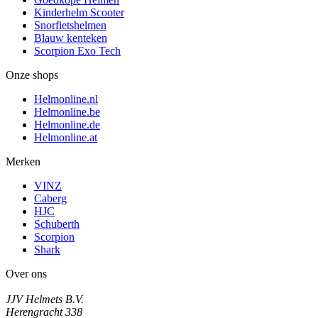
Kinderhelm Scooter
Snorfietshelmen
Blauw kenteken
Scorpion Exo Tech
Onze shops
Helmonline.nl
Helmonline.be
Helmonline.de
Helmonline.at
Merken
VINZ
Caberg
HJC
Schuberth
Scorpion
Shark
Over ons
JJV Helmets B.V.
Herengracht 338