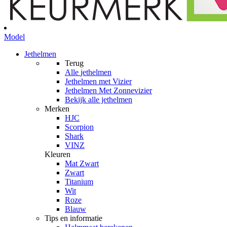
Model
Jethelmen
Terug
Alle
jethelmen
Jethelmen met Vizier
Jethelmen Met Zonnevizier
Bekijk alle jethelmen
Merken
HJC
Scorpion
Shark
VINZ
Kleuren
Mat Zwart
Zwart
Titanium
Wit
Roze
Blauw
Tips en informatie