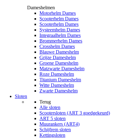
Dameshelmen
Motorhelm Dames
Scooterhelm Dames
Scooterhelm Dames
Systeemhelm Dames
Integraalhelm Dames
Brommerhelm Dames
Crosshelm Dames
Blauwe Dameshelm
Grijze Dameshelm
Groene Dameshelm
Matzwarte Dameshelm
Roze Dameshelm
Titanium Dameshelm
Witte Dameshelm
Zwarte Dameshelm
Sloten
Terug
Alle
sloten
Scootersloten (ART 3 goedgekeurd)
ART 5 sloten
Muurankers (ART4)
Schijfrem sloten
Kettingsloten