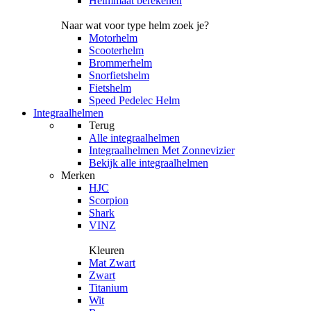
Helmmaat berekenen
Naar wat voor type helm zoek je?
Motorhelm
Scooterhelm
Brommerhelm
Snorfietshelm
Fietshelm
Speed Pedelec Helm
Integraalhelmen
Terug
Alle
integraalhelmen
Integraalhelmen Met Zonnevizier
Bekijk alle integraalhelmen
Merken
HJC
Scorpion
Shark
VINZ
Kleuren
Mat Zwart
Zwart
Titanium
Wit