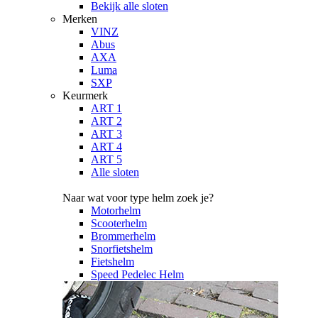
Bekijk alle sloten
Merken
VINZ
Abus
AXA
Luma
SXP
Keurmerk
ART 1
ART 2
ART 3
ART 4
ART 5
Alle sloten
Naar wat voor type helm zoek je?
Motorhelm
Scooterhelm
Brommerhelm
Snorfietshelm
Fietshelm
Speed Pedelec Helm