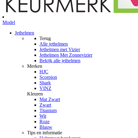
Model
Jethelmen
Terug
Alle
jethelmen
Jethelmen met Vizier
Jethelmen Met Zonnevizier
Bekijk alle jethelmen
Merken
HJC
Scorpion
Shark
VINZ
Kleuren
Mat Zwart
Zwart
Titanium
Wit
Roze
Blauw
Tips en informatie