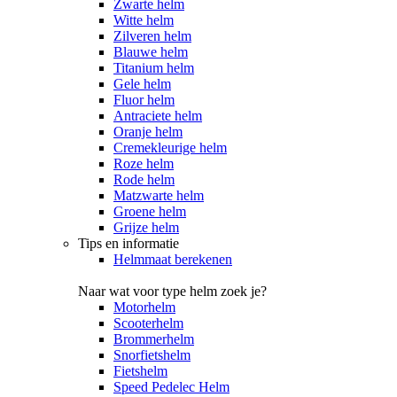
Zwarte helm
Witte helm
Zilveren helm
Blauwe helm
Titanium helm
Gele helm
Fluor helm
Antraciete helm
Oranje helm
Cremekleurige helm
Roze helm
Rode helm
Matzwarte helm
Groene helm
Grijze helm
Tips en informatie
Helmmaat berekenen
Naar wat voor type helm zoek je?
Motorhelm
Scooterhelm
Brommerhelm
Snorfietshelm
Fietshelm
Speed Pedelec Helm