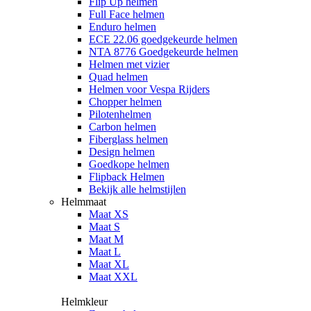
Flip Up helmen
Full Face helmen
Enduro helmen
ECE 22.06 goedgekeurde helmen
NTA 8776 Goedgekeurde helmen
Helmen met vizier
Quad helmen
Helmen voor Vespa Rijders
Chopper helmen
Pilotenhelmen
Carbon helmen
Fiberglass helmen
Design helmen
Goedkope helmen
Flipback Helmen
Bekijk alle helmstijlen
Helmmaat
Maat XS
Maat S
Maat M
Maat L
Maat XL
Maat XXL
Helmkleur