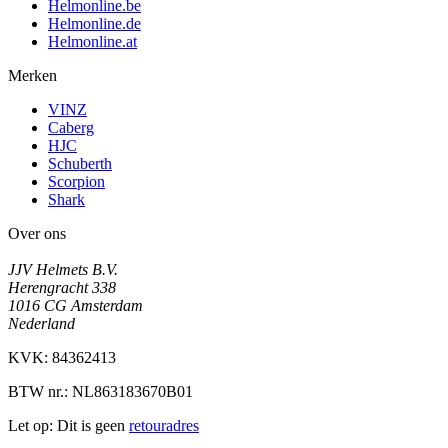
Helmonline.be
Helmonline.de
Helmonline.at
Merken
VINZ
Caberg
HJC
Schuberth
Scorpion
Shark
Over ons
JJV Helmets B.V.
Herengracht 338
1016 CG Amsterdam
Nederland
KVK: 84362413
BTW nr.: NL863183670B01
Let op: Dit is geen
retouradres