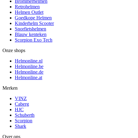
Brommerhelmen
Retrohelmen
Helmen Outlet
Goedkope Helmen
Kinderhelm Scooter
Snorfietshelmen
Blauw kenteken
Scorpion Exo Tech
Onze shops
Helmonline.nl
Helmonline.be
Helmonline.de
Helmonline.at
Merken
VINZ
Caberg
HJC
Schuberth
Scorpion
Shark
Over ons