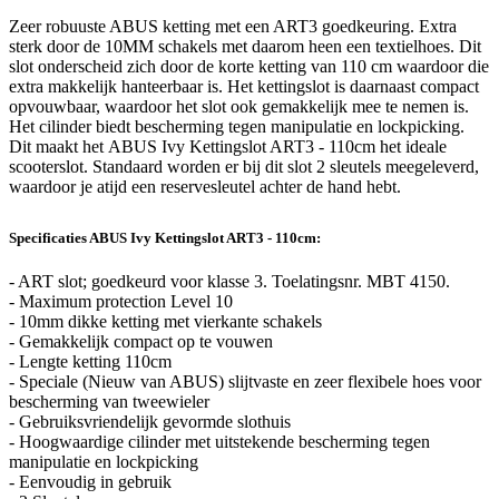
Zeer robuuste ABUS ketting met een ART3 goedkeuring. Extra
sterk door de 10MM schakels met daarom heen een textielhoes. Dit
slot onderscheid zich door de korte ketting van 110 cm waardoor die
extra makkelijk hanteerbaar is. Het kettingslot is daarnaast compact
opvouwbaar, waardoor het slot ook gemakkelijk mee te nemen is.
Het cilinder biedt bescherming tegen manipulatie en lockpicking.
Dit maakt het ABUS Ivy Kettingslot ART3 - 110cm het ideale
scooterslot. Standaard worden er bij dit slot 2 sleutels meegeleverd,
waardoor je atijd een reservesleutel achter de hand hebt.
Specificaties ABUS Ivy Kettingslot ART3 - 110cm:
- ART slot; goedkeurd voor klasse 3. Toelatingsnr. MBT 4150.
- Maximum protection Level 10
- 10mm dikke ketting met vierkante schakels
- Gemakkelijk compact op te vouwen
- Lengte ketting 110cm
- Speciale (Nieuw van ABUS) slijtvaste en zeer flexibele hoes voor
bescherming van tweewieler
- Gebruiksvriendelijk gevormde slothuis
- Hoogwaardige cilinder met uitstekende bescherming tegen
manipulatie en lockpicking
- Eenvoudig in gebruik