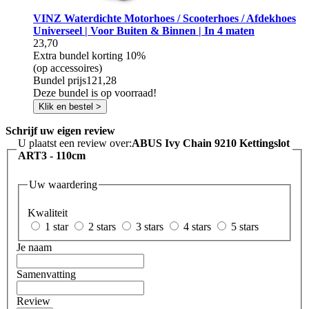
VINZ Waterdichte Motorhoes / Scooterhoes / Afdekhoes
Universeel | Voor Buiten & Binnen | In 4 maten
23,70
Extra bundel korting
10%
(op accessoires)
Bundel prijs
121,28
Deze bundel is op voorraad!
Klik en bestel >
Schrijf uw eigen review
U plaatst een review over:
ABUS Ivy Chain 9210 Kettingslot
ART3 - 110cm
Uw waardering
Kwaliteit
1 star
2 stars
3 stars
4 stars
5 stars
Je naam
Samenvatting
Review