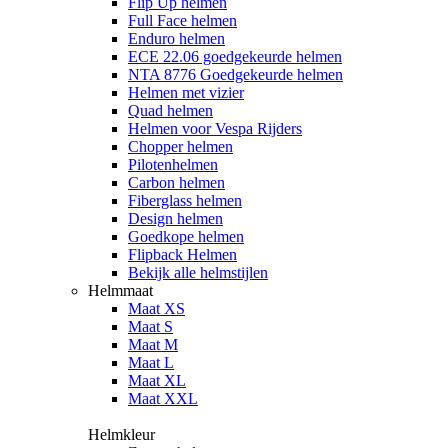
Flip Up helmen
Full Face helmen
Enduro helmen
ECE 22.06 goedgekeurde helmen
NTA 8776 Goedgekeurde helmen
Helmen met vizier
Quad helmen
Helmen voor Vespa Rijders
Chopper helmen
Pilotenhelmen
Carbon helmen
Fiberglass helmen
Design helmen
Goedkope helmen
Flipback Helmen
Bekijk alle helmstijlen
Helmmaat
Maat XS
Maat S
Maat M
Maat L
Maat XL
Maat XXL
Helmkleur