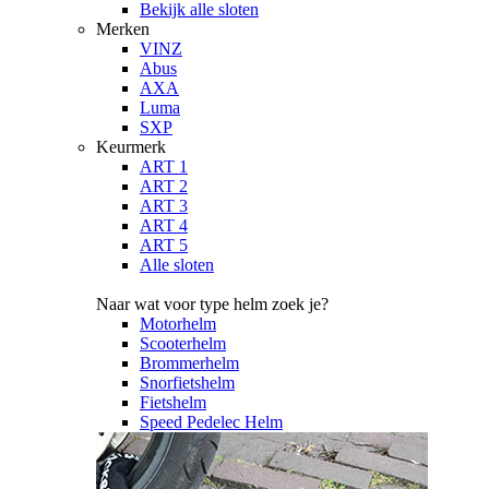
Bekijk alle sloten
Merken
VINZ
Abus
AXA
Luma
SXP
Keurmerk
ART 1
ART 2
ART 3
ART 4
ART 5
Alle sloten
Naar wat voor type helm zoek je?
Motorhelm
Scooterhelm
Brommerhelm
Snorfietshelm
Fietshelm
Speed Pedelec Helm