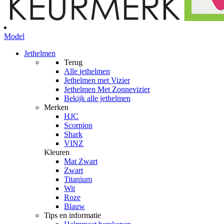
Model
Jethelmen
Terug
Alle
jethelmen
Jethelmen met Vizier
Jethelmen Met Zonnevizier
Bekijk alle jethelmen
Merken
HJC
Scorpion
Shark
VINZ
Kleuren
Mat Zwart
Zwart
Titanium
Wit
Roze
Blauw
Tips en informatie