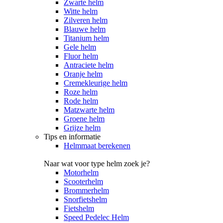
Zwarte helm
Witte helm
Zilveren helm
Blauwe helm
Titanium helm
Gele helm
Fluor helm
Antraciete helm
Oranje helm
Cremekleurige helm
Roze helm
Rode helm
Matzwarte helm
Groene helm
Grijze helm
Tips en informatie
Helmmaat berekenen
Naar wat voor type helm zoek je?
Motorhelm
Scooterhelm
Brommerhelm
Snorfietshelm
Fietshelm
Speed Pedelec Helm