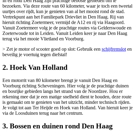
In en rond Den Haag zijn prachtige beboste gebieden om te
bezoeken. Via deze route van 60 kilometer, waar je toch een tweetal
uurtjes over rijdt, kun je genieten van al het mooist rond de stad.
Vertrekpunt aan het Familiepark Drievliet in Den Haag. Rij van
hieruit richting Zoetermeer, vermijd de A12 en rij via Haagoord.
Vanuit Zoetermeer volg je de prachtige routes via Gelderswoude en
Zoeterwoude tot in Leiden. Vanuit Leiden keer je naar Den Haag
terug via het mooie Vlietland en Voorburg.
> Zet je motor of scooter goed op slot: Gebruik een
schijfremslot
en
beveilig je voertuig tegen diefstal!
2. Hoek Van Holland
Een motorrit van 80 kilometer brengt je vanuit Den Haag en
Voorburg richting Scheveningen. Hier volg je de prachtige duinen
en bosrijke gebieden langs het strand van de Noordzee. Hou er
rekening mee dat je een matige snelheid dient te houden, deze route
is gemaakt om te genieten van het uitzicht, minder technisch rijden.
Je volgt tot aan Ter Heijde en Hoek van Holland. Van hieruit keer je
via de Loosduinen terug naar het centrum.
3. Bossen en duinen rond Den Haag