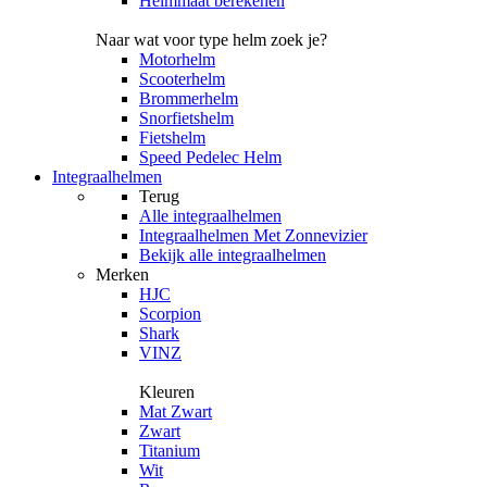
Helmmaat berekenen
Naar wat voor type helm zoek je?
Motorhelm
Scooterhelm
Brommerhelm
Snorfietshelm
Fietshelm
Speed Pedelec Helm
Integraalhelmen
Terug
Alle
integraalhelmen
Integraalhelmen Met Zonnevizier
Bekijk alle integraalhelmen
Merken
HJC
Scorpion
Shark
VINZ
Kleuren
Mat Zwart
Zwart
Titanium
Wit