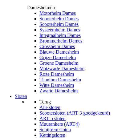
Dameshelmen
Motorhelm Dames
Scooterhelm Dames
Scooterhelm Dames
Systeemhelm Dames
Integraalhelm Dames
Brommerhelm Dames
Crosshelm Dames
Blauwe Dameshelm
Grijze Dameshelm
Groene Dameshelm
Matzwarte Dameshelm
Roze Dameshelm
Titanium Dameshelm
Witte Dameshelm
Zwarte Dameshelm
Sloten
Terug
Alle
sloten
Scootersloten (ART 3 goedgekeurd)
ART 5 sloten
Muurankers (ART4)
Schijfrem sloten
Kettingsloten