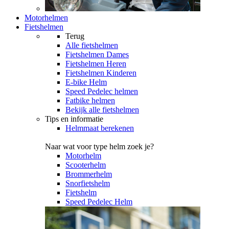
Motorhelmen
Fietshelmen
Terug
Alle
fietshelmen
Fietshelmen Dames
Fietshelmen Heren
Fietshelmen Kinderen
E-bike Helm
Speed Pedelec helmen
Fatbike helmen
Bekijk alle fietshelmen
Tips en informatie
Helmmaat berekenen
Naar wat voor type helm zoek je?
Motorhelm
Scooterhelm
Brommerhelm
Snorfietshelm
Fietshelm
Speed Pedelec Helm