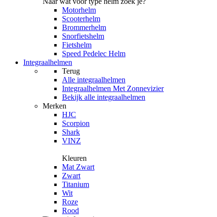
Naar wat voor type helm zoek je?
Motorhelm
Scooterhelm
Brommerhelm
Snorfietshelm
Fietshelm
Speed Pedelec Helm
Integraalhelmen
Terug
Alle
integraalhelmen
Integraalhelmen Met Zonnevizier
Bekijk alle integraalhelmen
Merken
HJC
Scorpion
Shark
VINZ
Kleuren
Mat Zwart
Zwart
Titanium
Wit
Roze
Rood