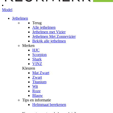
Model
Jethelmen
Terug
Alle
jethelmen
Jethelmen met Vizier
Jethelmen Met Zonnevizier
Bekijk alle jethelmen
Merken
HJC
Scorpion
Shark
VINZ
Kleuren
Mat Zwart
Zwart
Titanium
Wit
Roze
Blauw
Tips en informatie
Helmmaat berekenen