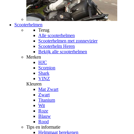
Scooterhelmen
Terug
Alle
scooterhelmen
Scooterhelmen met zonnevizier
Scooterhelm Heren
Bekijk alle scooterhelmen
Merken
HJC
Scorpion
Shark
VINZ
Kleuren
Mat Zwart
Zwart
Titanium
Wit
Roze
Blauw
Rood
Tips en informatie
Helmmaat berekenen