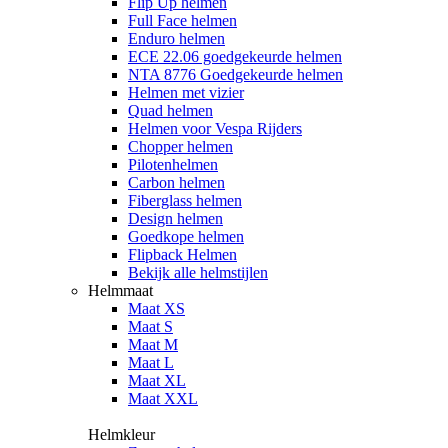
Flip Up helmen
Full Face helmen
Enduro helmen
ECE 22.06 goedgekeurde helmen
NTA 8776 Goedgekeurde helmen
Helmen met vizier
Quad helmen
Helmen voor Vespa Rijders
Chopper helmen
Pilotenhelmen
Carbon helmen
Fiberglass helmen
Design helmen
Goedkope helmen
Flipback Helmen
Bekijk alle helmstijlen
Helmmaat
Maat XS
Maat S
Maat M
Maat L
Maat XL
Maat XXL
Helmkleur