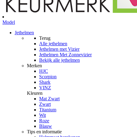
Model
Jethelmen
Terug
Alle
jethelmen
Jethelmen met Vizier
Jethelmen Met Zonnevizier
Bekijk alle jethelmen
Merken
HJC
Scorpion
Shark
VINZ
Kleuren
Mat Zwart
Zwart
Titanium
Wit
Roze
Blauw
Tips en informatie