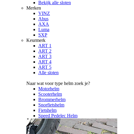
Bekijk alle sloten
Merken
VINZ
Abus
AXA
Luma
SXP
Keurmerk
ART 1
ART 2
ART 3
ART 4
ART 5
Alle sloten
Naar wat voor type helm zoek je?
Motorhelm
Scooterhelm
Brommerhelm
Snorfietshelm
Fietshelm
Speed Pedelec Helm