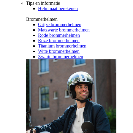
Tips en informatie
Helmmaat berekenen
Brommerhelmen
Grijze brommerhelmen
Matzwarte brommerhelmen
Rode brommerhelmen
Roze brommerhelmen
Titanium brommerhelmen
Witte brommerhelmen
Zwarte brommerhelmen