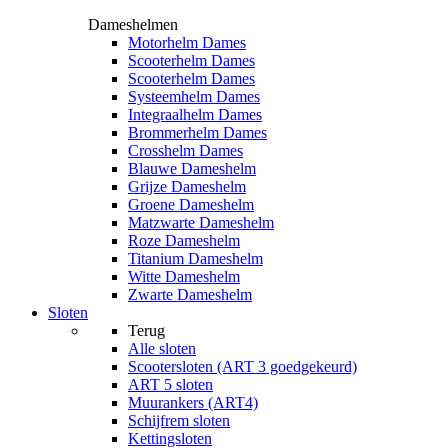
Dameshelmen
Motorhelm Dames
Scooterhelm Dames
Scooterhelm Dames
Systeemhelm Dames
Integraalhelm Dames
Brommerhelm Dames
Crosshelm Dames
Blauwe Dameshelm
Grijze Dameshelm
Groene Dameshelm
Matzwarte Dameshelm
Roze Dameshelm
Titanium Dameshelm
Witte Dameshelm
Zwarte Dameshelm
Sloten
Terug
Alle
sloten
Scootersloten (ART 3 goedgekeurd)
ART 5 sloten
Muurankers (ART4)
Schijfrem sloten
Kettingsloten