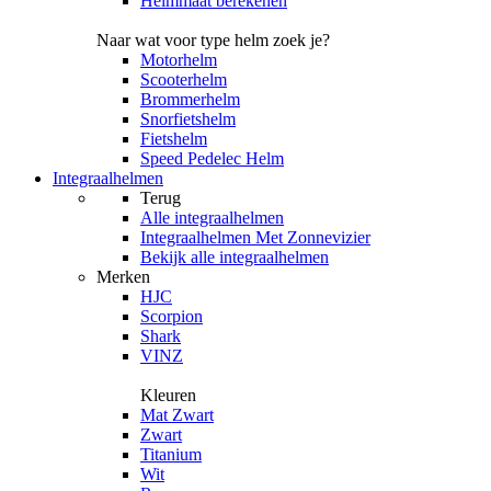
Helmmaat berekenen
Naar wat voor type helm zoek je?
Motorhelm
Scooterhelm
Brommerhelm
Snorfietshelm
Fietshelm
Speed Pedelec Helm
Integraalhelmen
Terug
Alle
integraalhelmen
Integraalhelmen Met Zonnevizier
Bekijk alle integraalhelmen
Merken
HJC
Scorpion
Shark
VINZ
Kleuren
Mat Zwart
Zwart
Titanium
Wit