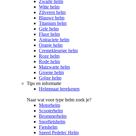
Zwarte helm
Witte helm
Zilveren helm
Blauwe helm
Titanium helm
Gele helm
Fluor helm
Antraciete helm
Oranje helm
Cremekleurige helm
Roze helm
Rode helm
Matzwarte helm
Groene helm
Grijze helm
Tips en informatie
Helmmaat berekenen
Naar wat voor type helm zoek je?
Motorhelm
Scooterhelm
Brommerhelm
Snorfietshelm
Fietshelm
Speed Pedelec Helm