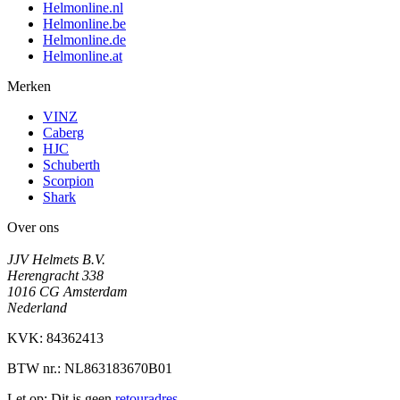
Helmonline.nl
Helmonline.be
Helmonline.de
Helmonline.at
Merken
VINZ
Caberg
HJC
Schuberth
Scorpion
Shark
Over ons
JJV Helmets B.V.
Herengracht 338
1016 CG Amsterdam
Nederland
KVK: 84362413
BTW nr.: NL863183670B01
Let op: Dit is geen
retouradres